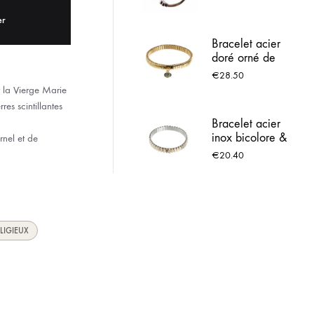
& perle rose -
ACIER INOX
Médaille Vierge
er
Bracelet acier
 LOURDES
doré orné de
strass brillants
€
28.50
 la Vierge Marie
res scintillantes
Bracelet acier
inox bicolore &
nel et de
Croix strassée
€
20.40
LIGIEUX