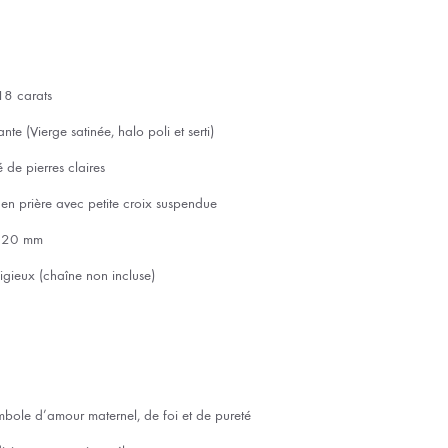
18 carats
lante (Vierge satinée, halo poli et serti)
é de pierres claires
 en prière avec petite croix suspendue
n 20 mm
igieux (chaîne non incluse)
mbole d’amour maternel, de foi et de pureté