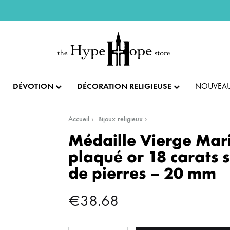
DÉVOTION
DÉCORATION RELIGIEUSE
NOUVEAU
Accueil
Bijoux religieux
IX ET PENDENTIFS
FÊTES ET LITURGIE
COLLECTION IMPÉRIALE
SACREMENTS
Médaille Vierge Mar
plaqué or 18 carats s
AUTRES BIJOUX
DENTIFS
💝 SAINT VALENTIN
CADEAU DE BAPT
de pierres – 20 mm
IX
✝️ PÂQUES ET SEMAINE SAINTE
CADEAU DE CO
BAGUES
€
38.68
CIFIX
NOËL
CADEAU DE CON
BRACELETS