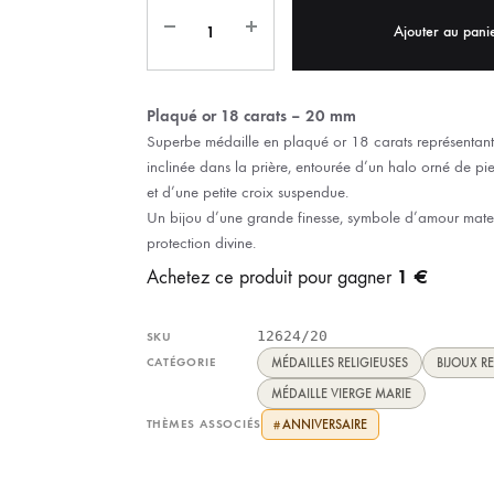
IX RÉGIONALES
🛐 PRIER LES SAINTS
MARIAGE
JONCS
Ajouter au pani
SOUVENIRS DE
BOLES CHRÉTIENS
COLLIER
Plaqué or 18 carats – 20 mm
PELETS
Superbe médaille en plaqué or 18 carats représentant
inclinée dans la prière, entourée d’un halo orné de pier
et d’une petite croix suspendue.
Un bijou d’une grande finesse, symbole d’amour mater
protection divine.
1 €
Achetez ce produit pour gagner
12624/20
SKU
CATÉGORIE
MÉDAILLES RELIGIEUSES
BIJOUX RE
MÉDAILLE VIERGE MARIE
THÈMES ASSOCIÉS
ANNIVERSAIRE
#