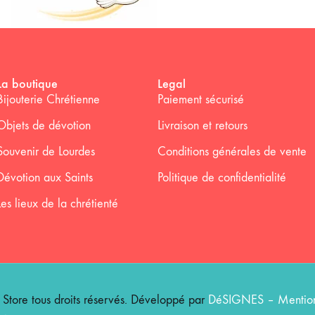
La boutique
Legal
Bijouterie Chrétienne
Paiement sécurisé
Objets de dévotion
Livraison et retours
Souvenir de Lourdes
Conditions générales de vente
Dévotion aux Saints
Politique de confidentialité
Les lieux de la chrétienté
ore tous droits réservés. Développé par
DéSIGNES
–
Mention