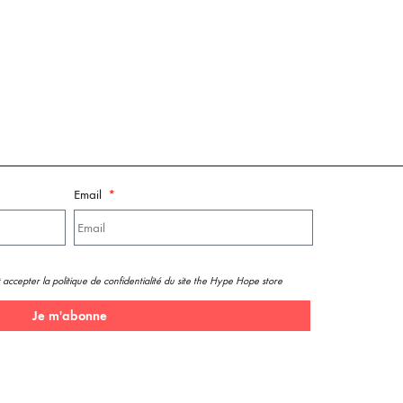
Email
 accepter la politique de confidentialité du site the Hype Hope store
Je m'abonne