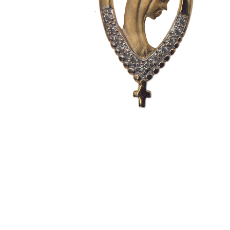
EX-VOTOS ET COEURS SACRÉS
MÉDAILLES JÉSUS
CRO
BOUGIES ET CIERGES
MÉDAILLE SAINTS
SYM
CUSTODES ET PYXIDES
MÉDAILLES ENFANTS
CHA