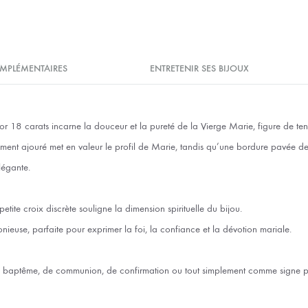
MPLÉMENTAIRES
ENTRETENIR SES BIJOUX
r 18 carats incarne la douceur et la pureté de la Vierge Marie, figure de ten
ment ajouré met en valeur le profil de Marie, tandis qu’une bordure pavée de 
légante.
tite croix discrète souligne la dimension spirituelle du bijou.
nieuse, parfaite pour exprimer la foi, la confiance et la dévotion mariale.
aptême, de communion, de confirmation ou tout simplement comme signe pe