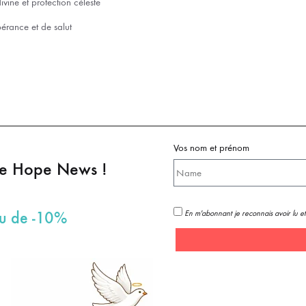
divine et protection céleste
pérance et de salut
Vos nom et prénom
pe Hope News !
En m'abonnant je reconnais avoir lu et
au de -10%