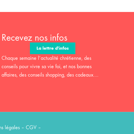
Recevez nos infos
La lettre d'infos
Chaque semaine l’actualité chrétienne, des
conseils pour vivre sa vie foi, et nos bonnes
affaires, des conseils shopping, des cadeaux….
s légales
–
CGV
–