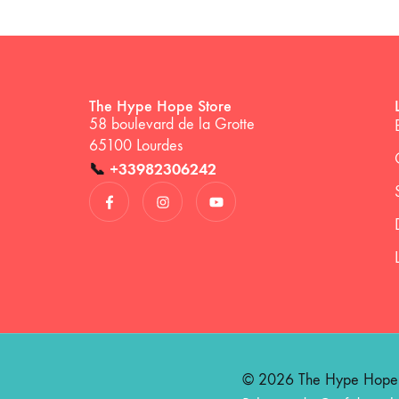
The Hype Hope Store
58 boulevard de la Grotte
65100 Lourdes
📞
+33982306242
© 2026 The Hype Hope St