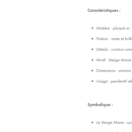
Caractéristiques :
Matière : plaqué or 
Finition : mate et bril
Détails : contour orn
Motif : Vierge Marie
Dimensions : enviro
Usage : pendentif rel
Symbolique :
La Vierge Marie : sy