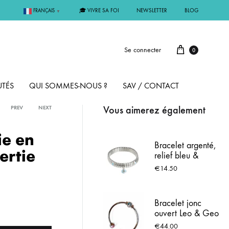
🎓 VIVRE SA FOI
NEWSLETTER
BLOG
FRANÇAIS
▼
Se connecter
0
TÉS
QUI SOMMES-NOUS ?
SAV / CONTACT
Vous aimerez également
PREV
NEXT
PAR MÉTAL
ie en
Bracelet argenté,
ertie
relief bleu &
ÊME
ARGENT
Médaille de
€
14.50
Lourdes
MMUNION
OR
Bracelet jonc
ouvert Leo & Geo
FIRMATION
PLAQUÉ OR
– Croix argentée
€
44.00