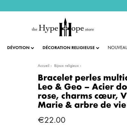
DÉVOTION
DÉCORATION RELIGIEUSE
NOUVEAU
Accueil
Bijoux religieux
IX ET PENDENTIFS
FÊTES ET LITURGIE
COLLECTION IMPÉRIALE
SACREMENTS
Bracelet perles multi
Leo & Geo – Acier d
AUTRES BIJOUX
DENTIFS
💝 SAINT VALENTIN
CADEAU DE BAPT
rose, charms cœur, V
Marie & arbre de vie
IX
✝️ PÂQUES ET SEMAINE SAINTE
CADEAU DE CO
BAGUES
€
22.00
CIFIX
NOËL
CADEAU DE CON
BRACELETS