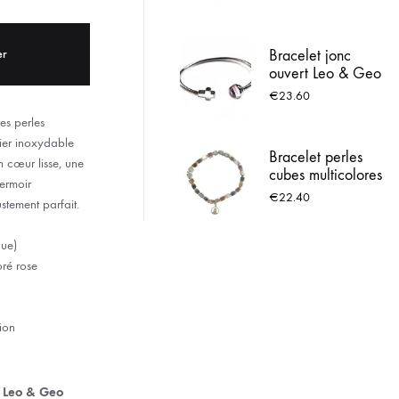
Lourdes
ACIER INOX
er
Bracelet jonc
 LOURDES
ouvert Leo & Geo
– Croix argentée
€
23.60
& perle rose
es perles
cier inoxydable
Bracelet perles
n cœur lisse, une
cubes multicolores
ermoir
Leo & Geo –
€
22.40
stement parfait.
Charm médaille
Vierge Marie
que)
dorée
oré rose
ion
e Leo & Geo