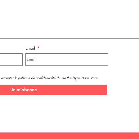
Email
 accepter la politique de confidentialité du site the Hype Hope store
Je m'abonne