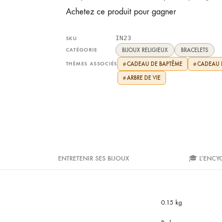
Achetez ce produit pour gagner
IN23
SKU
CATÉGORIE
BIJOUX RELIGIEUX
BRACELETS
THÈMES ASSOCIÉS
CADEAU DE BAPTÊME
CADEAU
#
#
ARBRE DE VIE
#
ENTRETENIR SES BIJOUX
🎓 L’ENCY
0.15 kg