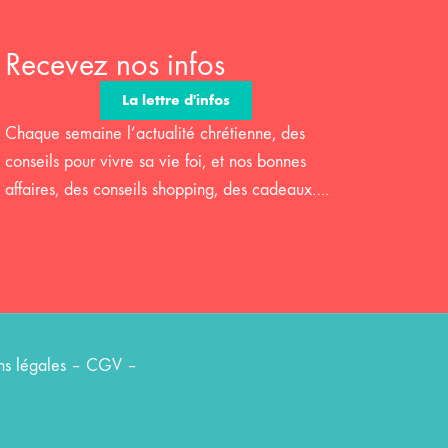
Recevez nos infos
La lettre d'infos
Chaque semaine l’actualité chrétienne, des
conseils pour vivre sa vie foi, et nos bonnes
affaires, des conseils shopping, des cadeaux….
s légales
–
CGV
–