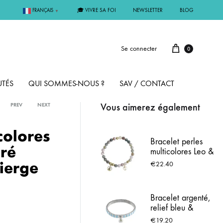
🎓 VIVRE SA FOI
NEWSLETTER
BLOG
FRANÇAIS
▼
Se connecter
0
TÉS
QUI SOMMES-NOUS ?
SAV / CONTACT
Vous aimerez également
PREV
NEXT
PAR MÉTAL
colores
Bracelet perles
oré
multicolores Leo &
ÊME
ARGENT
Geo – Charms
ierge
€
22.40
dorés Vierge
Marie & croix
MMUNION
OR
Bracelet argenté,
relief bleu &
FIRMATION
PLAQUÉ OR
Médaille de
€
19.20