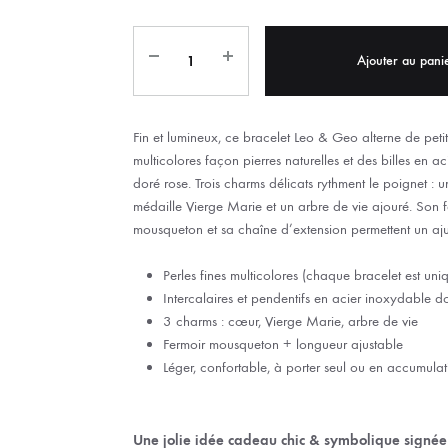
IX RÉGIONALES
🛐 PRIER LES SAINTS
MARIAGE
JONCS
Ajouter au pani
SOUVENIRS DE
BOLES CHRÉTIENS
COLLIER
PELETS
Fin et lumineux, ce bracelet Leo & Geo alterne de petit
multicolores façon pierres naturelles et des billes en a
doré rose. Trois charms délicats rythment le poignet : u
médaille Vierge Marie et un arbre de vie ajouré. Son f
mousqueton et sa chaîne d’extension permettent un aju
Perles fines multicolores (chaque bracelet est uni
Intercalaires et pendentifs en acier inoxydable d
3 charms : cœur, Vierge Marie, arbre de vie
Fermoir mousqueton + longueur ajustable
Léger, confortable, à porter seul ou en accumulat
Une jolie idée cadeau chic & symbolique signé