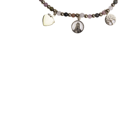
EX-VOTOS ET COEURS SACRÉS
MÉDAILLES JÉSUS
CRO
BOUGIES ET CIERGES
MÉDAILLE SAINTS
SYM
CUSTODES ET PYXIDES
MÉDAILLES ENFANTS
CHA