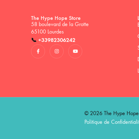
The Hype Hope Store
58 boulevard de la Grotte
65100 Lourdes
📞
+33982306242
© 2026 The Hype Hope St
Politique de Confidentiali