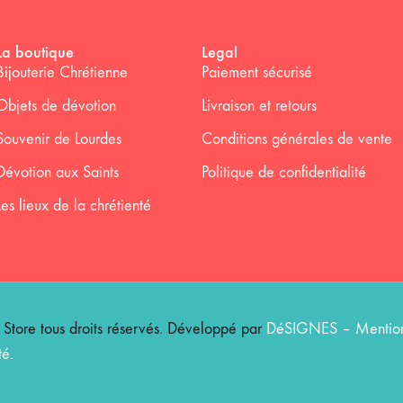
La boutique
Legal
Bijouterie Chrétienne
Paiement sécurisé
Objets de dévotion
Livraison et retours
Souvenir de Lourdes
Conditions générales de vente
Dévotion aux Saints
Politique de confidentialité
Les lieux de la chrétienté
ore tous droits réservés. Développé par
DéSIGNES
–
Mention
té
.