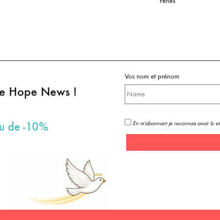
Perles
Vos nom et prénom
pe Hope News !
En m'abonnant je reconnais avoir lu et
au de -10%