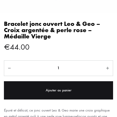
Bracelet jonc ouvert Leo & Geo –
Croix argentée & perle rose –
Médaille Vierge
€
44.00
Ajouter au panier
Épuré et délicat, ce jonc ouvert Leo & Geo marie une croix graphique
en métal argenté poli à une perle rose lumineusefaçon quartz et une