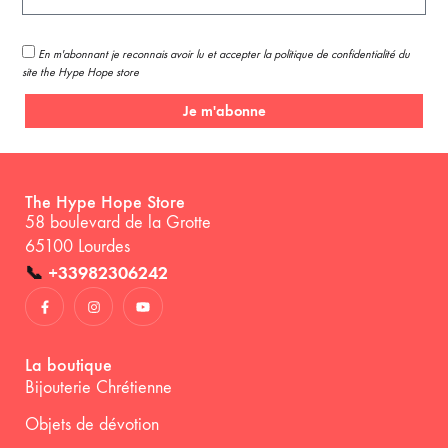
En m'abonnant je reconnais avoir lu et accepter la politique de confidentialité du
site the Hype Hope store
Je m'abonne
The Hype Hope Store
58 boulevard de la Grotte
65100 Lourdes
📞
+33982306242
La boutique
Bijouterie Chrétienne
Objets de dévotion