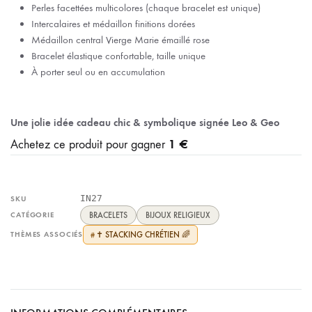
Perles facettées multicolores (chaque bracelet est unique)
Intercalaires et médaillon finitions dorées
Médaillon central Vierge Marie émaillé rose
Bracelet élastique confortable, taille unique
À porter seul ou en accumulation
Une jolie idée cadeau chic & symbolique signée Leo & Geo
1 €
Achetez ce produit pour gagner
IN27
SKU
CATÉGORIE
BRACELETS
BIJOUX RELIGIEUX
THÈMES ASSOCIÉS
✝️ STACKING CHRÉTIEN 🌈
#