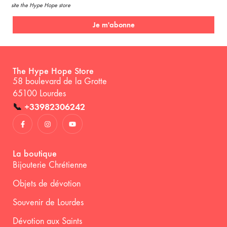
site the Hype Hope store
Je m'abonne
The Hype Hope Store
58 boulevard de la Grotte
65100 Lourdes
📞
+33982306242
La boutique
Bijouterie Chrétienne
Objets de dévotion
Souvenir de Lourdes
Dévotion aux Saints