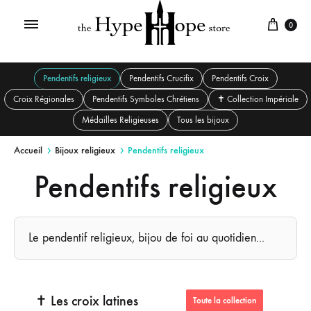
0
Pendentifs religieux
Pendentifs Crucifix
Pendentifs Croix
Croix Régionales
Pendentifs Symboles Chrétiens
✝️ Collection Impériale
Médailles Religieuses
Tous les bijoux
Accueil
Bijoux religieux
Pendentifs religieux
Pendentifs religieux
Le pendentif religieux, bijou de foi au quotidien...
✝️ Les croix latines
Toute la collection