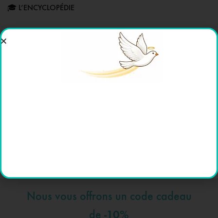
🎓 L’ENCYCLOPÉDIE
AVIS (0)
Acier Inox
Bracelet fabrication Française à Lourdes
Abonnez vous à la lettre Hype Hope News !
Nous vous offrons un code cadeau
-10%
de