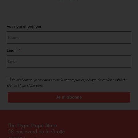
Vos nom et prénom
Email
En m'abonnant je reconnais avoir lu et accepter la politique de confidentialité du
site the Hype Hope store
Je m'abonne
The Hype Hope Store
58 boulevard de la Grotte