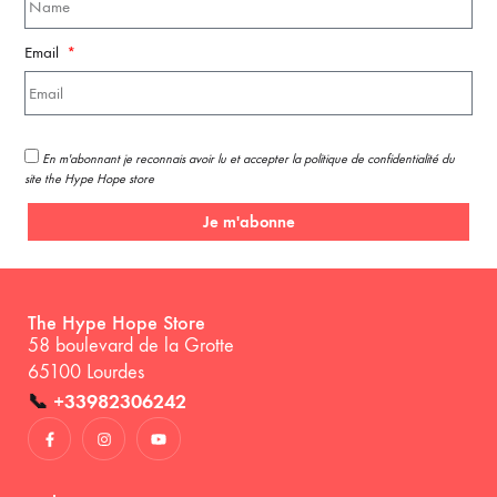
Email
En m'abonnant je reconnais avoir lu et accepter la politique de confidentialité du
site the Hype Hope store
Je m'abonne
The Hype Hope Store
58 boulevard de la Grotte
65100 Lourdes
📞
+33982306242