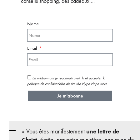
conseils shopping, des cadeaux….
Name
Email
En m'abonnant je reconnais avoir lu et accepter la
politique de confidentialité du site the Hype Hope store
Je m'abonne
une lettre de
« Vous êtes manifestement
Christ
, écrite, par notre ministère, non avec de