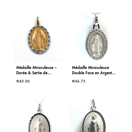
Médaille Miraculeuse –
Médaille Miraculeuse
Dorée & Sertie de
Double Face en Argent
Pierres Bleues et
925 – Vierge Marie &
€
45.00
€
46.73
Blanches
Symboles