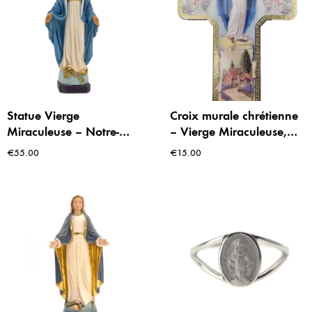
Statue Vierge
Croix murale chrétienne
Miraculeuse – Notre-
– Vierge Miraculeuse,
Dame de la Médaille
bénédiction et protection
€
55.00
€
15.00
Miraculeuse – 20 cm –
du foyer
Résine