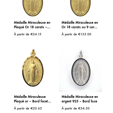
Médaille Miraculeuse en
Médaille Miraculeuse en
Plaqué Or 18 carats –
Or 18 carats ou 9 carats
Protection et Grâce
– Bijou de Foi
À partir de
€
24.15
À partir de
€
133.00
Intemporel
Médaille Miraculeuse
Médaille Miraculeuse en
Plaqué or – Bord faceté
argent 925 – Bord lisse
brillant
À partir de
€
20.65
À partir de
€
34.30