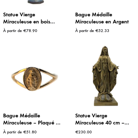
Statue Vierge
Bague Médaille
Miraculeuse en bois
Miraculeuse en Argent
coloré – Sculpture
À partir de
€
78.90
À partir de
€
52.33
artisanale d’Italie
Bague Médaille
Statue Vierge
Miraculeuse – Plaqué Or
Miraculeuse 40 cm –
18 Carats
finition bronze – Détails
À partir de
€
51.80
€
230.00
de la Médaille