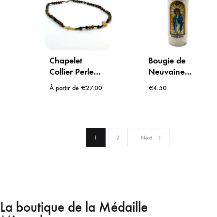
Chapelet
Bougie de
Collier Perle
Neuvaine
Oeil de Tigre –
Vierge
À partir de
€
27.00
€
4.50
Médaille la
Miraculeuse
Miraculeuse
avec prière
1
2
Next
La boutique de la Médaille