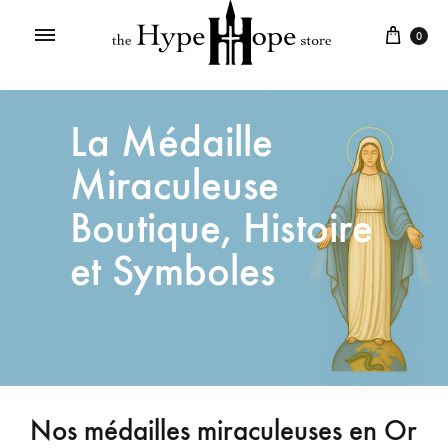
0
La Médaille
Miraculeuse
Boutique, Histoire
et Symboles
Nos médailles miraculeuses en Or