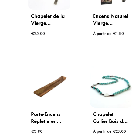
Chapelet de la
Encens Naturel
Vierge
Vierge
Miraculeuse de
Miraculeuse –
€
25.00
À partir de
€
1.80
la rue du BAC
Parfum Santal
– perles bleues
pour la Grâce
et argentées –
Personnelle
croix métal
(Tube de 20
bâtonnets)
Porte-Encens
Chapelet
Réglette en
Collier Bois de
Bois – Motif
Palo Santo –
€
3.90
À partir de
€
27.00
Vierge Marie et
Médaille la