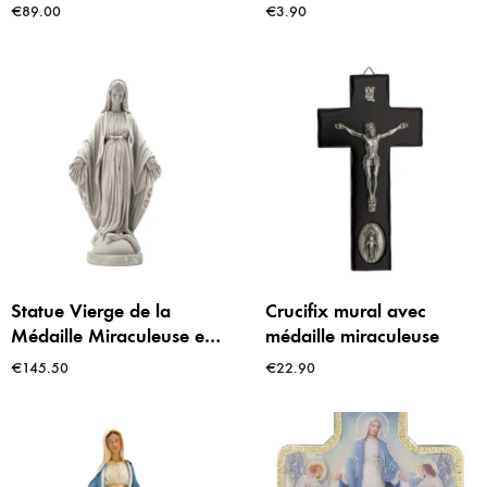
Saint Benoît et
Marie et Étoiles Dorées
€
89.00
€
3.90
Miraculeuse (24 cm)
pour Bâtonnets
Statue Vierge de la
Crucifix mural avec
Médaille Miraculeuse en
médaille miraculeuse
Poudre de Marbre et
€
145.50
€
22.90
Résine – 24 cm