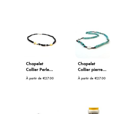
Étoiles Dorées
Miraculeuse
pour Bâtonnets
Chapelet
Chapelet
Collier Perle
Collier pierre
Pierre de Lave
Turquoise –
À partir de
€
27.00
À partir de
€
27.00
– Médaille la
Médaille la
Miraculeuse
Miraculeuse