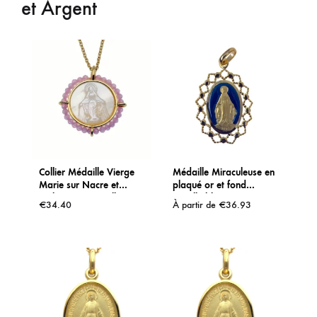
et Argent
Collier Médaille Vierge
Médaille Miraculeuse en
Marie sur Nacre et
plaqué or et fond
Perles roses – Collection
émaillé bleu – 18 mm ou
€
34.40
À partir de
€
36.93
Léo & Géo
25 mm