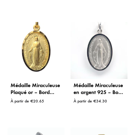
Grâce
Intemporel
Médaille Miraculeuse
Médaille Miraculeuse
Plaqué or – Bord
en argent 925 – Bord
faceté brillant
lisse
À partir de
€
20.65
À partir de
€
34.30