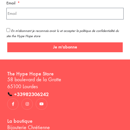
Email
En m'abonnant je reconnais avoir lu et accepter la politique de confidentialité du
site the Hype Hope store
Je m'abonne
The Hype Hope Store
58 boulevard de la Grotte
65100 Lourdes
📞
+33982306242
La boutique
Bijouterie Chrétienne