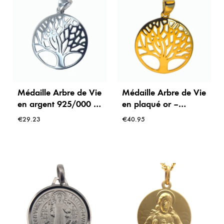
Médaille Arbre de Vie
Médaille Arbre de Vie
en argent 925/000 –
en plaqué or –
18 mm
Symbole de force et
€
29.23
€
40.95
de renaissance