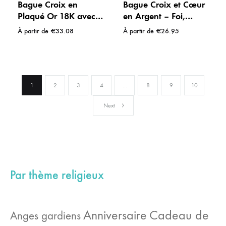
Bague Croix en
Bague Croix et Cœur
Plaqué Or 18K avec
en Argent – Foi,
Cristaux – Bijou
Amour et Lumière
À partir de
€
33.08
À partir de
€
26.95
Chrétien Élégant
1
2
3
4
…
8
9
10
Next
Par thème religieux
Cadeau de
Anniversaire
Anges gardiens