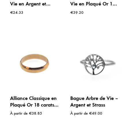
Vie en Argent et
Vie en Plaqué Or 18
oxydes de zirconium
carats et oxydes de
€
24.33
€
39.20
zirconium
Alliance Classique en
Bague Arbre de Vie –
Plaqué Or 18 carats –
Argent et Strass
Anneau sobre et
À partir de
€
38.85
À partir de
€
49.00
élégant