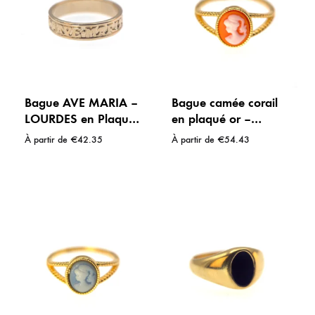
Bague AVE MARIA –
Bague camée corail
LOURDES en Plaqué
en plaqué or –
Or 18 Carats
Douceur et tradition
À partir de
€
42.35
À partir de
€
54.43