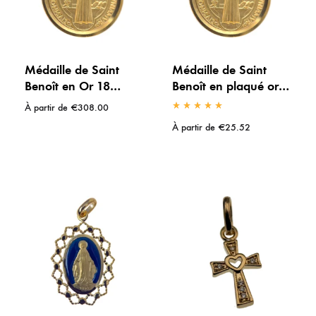
Médaille de Saint
Médaille de Saint
Benoît en Or 18
Benoît en plaqué or
carats ou 9 carats –
18 carats – Protection
À partir de
€
308.00
Protection et
et bénédiction
À partir de
€
25.52
bénédiction