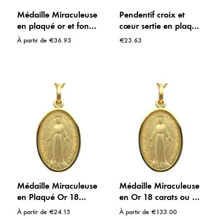
Médaille Miraculeuse
Pendentif croix et
en plaqué or et fond
cœur sertie en plaqué
émaillé bleu – 18 mm
or
À partir de
€
36.93
€
23.63
ou 25 mm
Médaille Miraculeuse
Médaille Miraculeuse
en Plaqué Or 18
en Or 18 carats ou 9
carats – Protection et
carats – Bijou de Foi
À partir de
€
24.15
À partir de
€
133.00