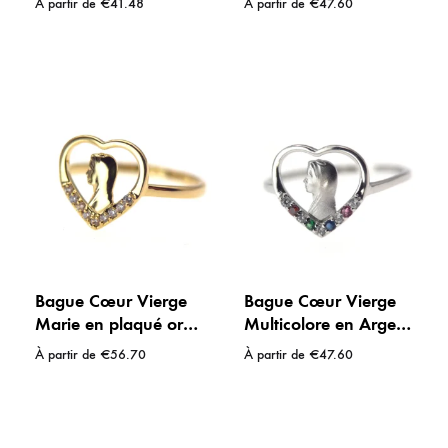
À partir de
€
41.48
À partir de
€
47.60
Protection
Bague Cœur Vierge
Bague Cœur Vierge
Marie en plaqué or
Multicolore en Argent
18 carats –
925 – Protection &
À partir de
€
56.70
À partir de
€
47.60
Délicatesse &
Dévotion
Protection