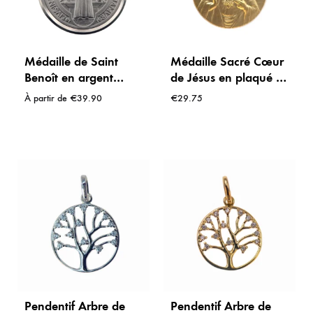
Médaille de Saint
Médaille Sacré Cœur
Benoît en argent
de Jésus en plaqué or
massif 925 –
– 20 mm
À partir de
€
39.90
€
29.75
Protection et
bénédiction
Pendentif Arbre de
Pendentif Arbre de