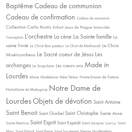
Baptême
Cadeau de communion
Cadeau de confirmation
Cadeau de naissance
Collection Carlo Acutis
Enfant Jesus de Prague
Immaculée
L'orchestre
La Sainte famille
La cène
La
Conception
sainte Trinité
Le Christ
Le Christ Bon pasteur
Le Christ de Medinaceli
Le Sacré coeur de Jésus
Les
Miséricordieux
Made in
archanges
Les coeurs unis
Le Scapulaire
Lourdes
Notre-Dame de Fatima
Marie Madeleine
Mère Térésa
Notre Dame de
Notre-Dame de Medjugorje
Lourdes
Objets de dévotion
Saint Antoine
Saint Benoit
Saint Christophe
Saint Charbel
Sainte Anne
Saint Esprit
Saint Expédit
Saint Jacques
Sainte Béatrice
Saint
Saint Luc
Vierge Hodégétria
Marc
Saint Patrick
Saint Pierre
Saint Sacrement