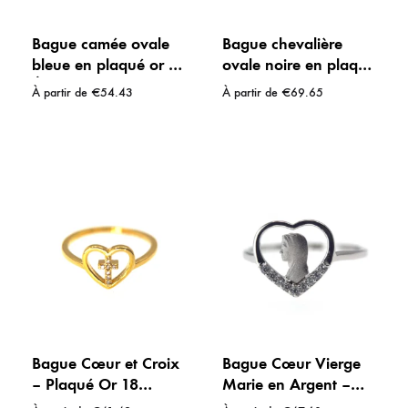
Bague camée ovale
Bague chevalière
bleue en plaqué or –
ovale noire en plaqué
Élégance intemporelle
or 18 carats
À partir de
€
54.43
À partir de
€
69.65
Bague Cœur et Croix
Bague Cœur Vierge
– Plaqué Or 18
Marie en Argent –
Carats et Strass
Délicatesse &