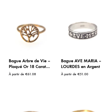
Bague Arbre de Vie –
Bague AVE MARIA –
Plaqué Or 18 Carats
LOURDES en Argent
& Strass
À partir de
€
61.08
À partir de
€
51.00