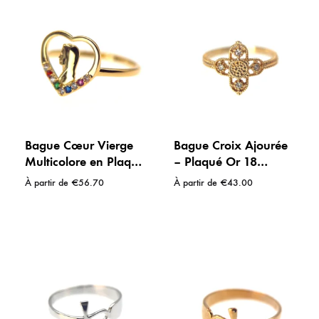
Bague Cœur Vierge
Bague Croix Ajourée
Multicolore en Plaqué
– Plaqué Or 18
or 18 carats –
Carats & Strass
À partir de
€
56.70
À partir de
€
43.00
Protection & Dévotion