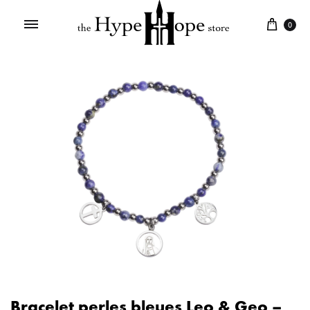
0
Bracelet perles bleues Leo & Geo –