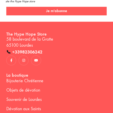
site the Hype Hope store
Je m'abonne
The Hype Hope Store
58 boulevard de la Grotte
65100 Lourdes
📞
+33982306242
La boutique
Bijouterie Chrétienne
Objets de dévotion
Souvenir de Lourdes
Dévotion aux Saints