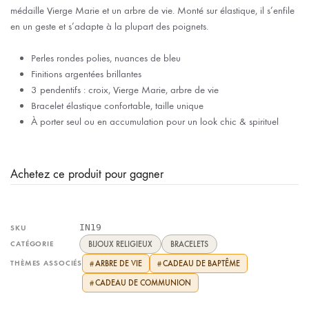
médaille Vierge Marie et un arbre de vie. Monté sur élastique, il s’enfile
en un geste et s’adapte à la plupart des poignets.
Perles rondes polies, nuances de bleu
Finitions argentées brillantes
3 pendentifs : croix, Vierge Marie, arbre de vie
Bracelet élastique confortable, taille unique
À porter seul ou en accumulation pour un look chic & spirituel
Achetez ce produit pour gagner
IN19
SKU
CATÉGORIE
BIJOUX RELIGIEUX
BRACELETS
THÈMES ASSOCIÉS
ARBRE DE VIE
CADEAU DE BAPTÊME
#
#
CADEAU DE COMMUNION
#