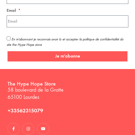
Email
En m'abonnant je reconnais avoir lu et accepter la politique de confidentialité du
site the Hype Hope store
Je m'abonne
The Hype Hope Store
58 boulevard de la Grotte
65100 Lourdes
+33562315079