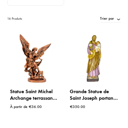
Trier par
16 Produits
Statue Saint Michel
Grande Statue de
Archange terrassant
Saint Joseph portant
le Démon – Résine
l’Enfant Jésus et un
À partir de
€
36.00
€
350.00
Finition Bronze Cuivré
Lys – Résine Peinte
(60 cm)