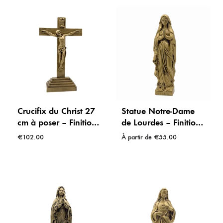
Crucifix du Christ 27
Statue Notre-Dame
cm à poser – Finition
de Lourdes – Finition
bronze – Intérieur /
bronze 20 ou 30 cm
€
102.00
À partir de
€
55.00
extérieur