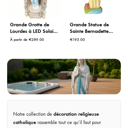
Grande Grotte de
Grande Statue de
Lourdes à LED Solaire
Sainte Bernadette
(90 cm) – 🌿
Soubirous en Prière –
À partir de
€
289.00
€
195.00
Sanctuaire Extérieur
Résine Peinte (60 cm)
décoration religieuse
Notre collection de
catholique
rassemble tout ce qu’il faut pour