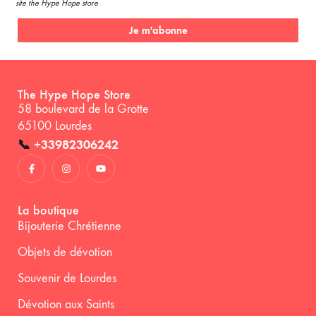
site the Hype Hope store
Je m'abonne
The Hype Hope Store
58 boulevard de la Grotte
65100 Lourdes
📞
+33982306242
La boutique
Bijouterie Chrétienne
Objets de dévotion
Souvenir de Lourdes
Dévotion aux Saints