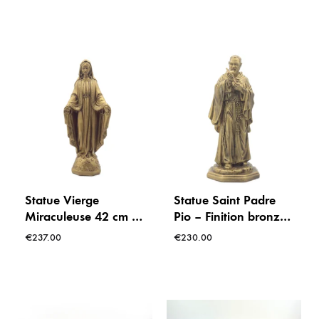
Miraculeuse
Statue Vierge
Statue Saint Padre
Miraculeuse 42 cm –
Pio – Finition bronze
Finition bronze –
45 cm
€
237.00
€
230.00
Spécial extérieur