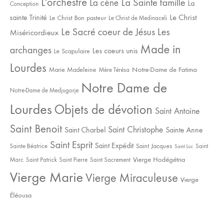
L'orchestre
La Sainte famille
La cène
La
Conception
sainte Trinité
Le Christ
Le Christ Bon pasteur
Le Christ de Medinaceli
Le Sacré coeur de Jésus
Les
Miséricordieux
Made in
archanges
Les coeurs unis
Le Scapulaire
Lourdes
Notre-Dame de Fatima
Marie Madeleine
Mère Térésa
Notre Dame de
Notre-Dame de Medjugorje
Lourdes
Objets de dévotion
Saint Antoine
Saint Benoit
Saint Christophe
Saint Charbel
Sainte Anne
Saint Esprit
Saint Expédit
Saint Jacques
Sainte Béatrice
Saint
Saint Luc
Vierge Hodégétria
Marc
Saint Patrick
Saint Pierre
Saint Sacrement
Vierge Marie
Vierge Miraculeuse
Vierge
Éléousa