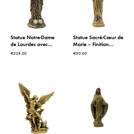
Statue Notre-Dame
Statue Sacré-Cœur de
de Lourdes avec
Marie – Finition
médaille – Finition
bronze – 27 cm –
€
228.00
€
90.00
bronze 40 cm
Pour extérieur