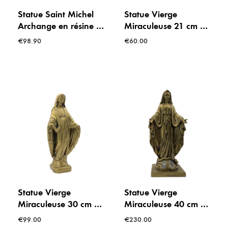
Statue Saint Michel
Statue Vierge
Archange en résine –
Miraculeuse 21 cm –
Finition bronze – 25
Finition bronze
€
98.90
€
60.00
cm
Statue Vierge
Statue Vierge
Miraculeuse 30 cm –
Miraculeuse 40 cm –
Finition bronze –
finition bronze –
€
99.00
€
230.00
Spécial extérieur
Détails de la Médaille