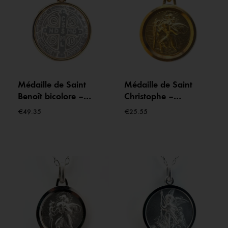
Médaille de Saint
Médaille de Saint
Benoît bicolore –
Christophe –
Plaqué or et argent –
Protecteur des
€
49.35
€
25.55
10 mm
voyageurs – Plaqué
Or 18 carats