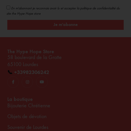
En m'abonnant je reconnais avoir lu et accepter la politique de confidentialité du
site the Hype Hope store
Je m'abonne
The Hype Hope Store
58 boulevard de la Grotte
65100 Lourdes
📞
+33982306242
La boutique
Bijouterie Chrétienne
Objets de dévotion
Souvenir de Lourdes