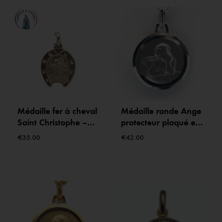
Médaille fer à cheval
Médaille ronde Ange
Saint Christophe –
protecteur plaqué en
Plaqué or – 15 mm –
Argent – 14 mm
€
35.00
€
42.00
Fabriquée à Lourdes