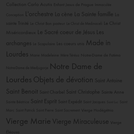
Collection Carlo Acutis
Enfant Jesus de Prague
Immaculée
L'orchestre
La Sainte famille
La cène
La
Conception
sainte Trinité
Le Christ
Le Christ Bon pasteur
Le Christ de Medinaceli
Le Sacré coeur de Jésus
Les
Miséricordieux
Made in
archanges
Les coeurs unis
Le Scapulaire
Lourdes
Notre-Dame de Fatima
Marie Madeleine
Mère Térésa
Notre Dame de
Notre-Dame de Medjugorje
Lourdes
Objets de dévotion
Saint Antoine
Saint Benoit
Saint Christophe
Saint Charbel
Sainte Anne
Saint Esprit
Saint Expédit
Saint Jacques
Sainte Béatrice
Saint
Saint Luc
Vierge Hodégétria
Marc
Saint Patrick
Saint Pierre
Saint Sacrement
Vierge Marie
Vierge Miraculeuse
Vierge
Éléousa