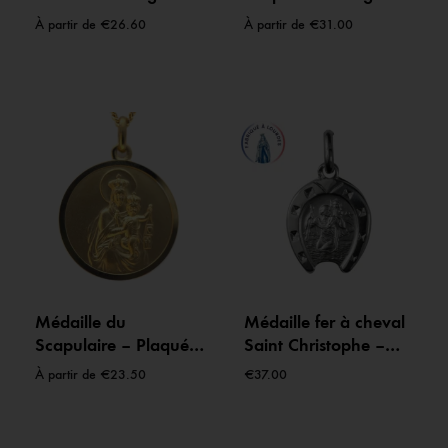
Protecteur céleste –
925
À partir de
€
26.60
À partir de
€
31.00
Plaqué or
Médaille du
Médaille fer à cheval
Scapulaire – Plaqué
Saint Christophe –
or
Argent – 15 mm –
À partir de
€
23.50
€
37.00
Fabriquée à Lourdes