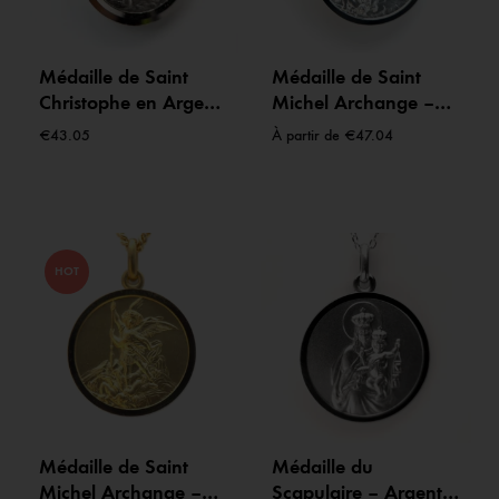
Médaille de Saint
Médaille de Saint
Christophe en Argent
Michel Archange –
– Protecteur des
Protecteur céleste –
€
43.05
À partir de
€
47.04
voyageurs
Argent
HOT
Médaille de Saint
Médaille du
Michel Archange –
Scapulaire – Argent