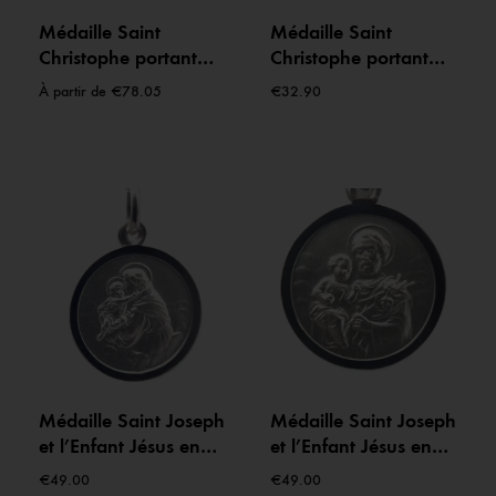
Médaille Saint
Médaille Saint
Christophe portant
Christophe portant
l’Enfant Jésus en
l’Enfant Jésus en
À partir de
€
78.05
€
32.90
Argent- 18 à 24 mm
plaqué or – 18 mm
Médaille Saint Joseph
Médaille Saint Joseph
et l’Enfant Jésus en
et l’Enfant Jésus en
Argent – 16 mm
Argent – 16 mm
€
49.00
€
49.00