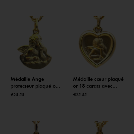
bénédiction
Médaille Ange
Médaille cœur plaqué
protecteur plaqué or
or 18 carats avec
18 carats – 14 mm
ange – pendentif 14
€
25.55
€
25.55
mm