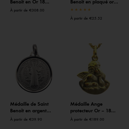
Benoît en Or 18
Benoît en plaqué or
carats ou 9 carats –
18 carats – Protection
À partir de
€
308.00
Protection et
et bénédiction
À partir de
€
25.52
bénédiction
Médaille de Saint
Médaille Ange
Benoît en argent
protecteur Or – 18
massif 925 –
carats ou 9 carats- 14
À partir de
€
39.90
À partir de
€
189.00
Protection et
mm