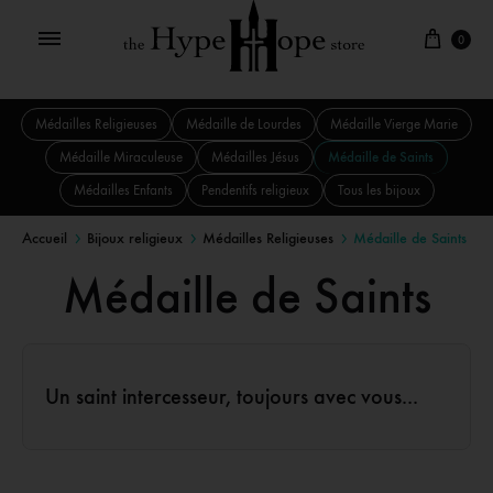
0
Médailles Religieuses
Médaille de Lourdes
Médaille Vierge Marie
Médaille Miraculeuse
Médailles Jésus
Médaille de Saints
Médailles Enfants
Pendentifs religieux
Tous les bijoux
Accueil
Bijoux religieux
Médailles Religieuses
Médaille de Saints
Médaille de Saints
Un saint intercesseur, toujours avec vous...