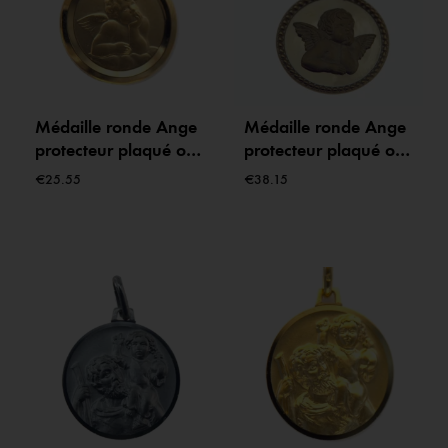
Médaille ronde Ange
Médaille ronde Ange
protecteur plaqué or
protecteur plaqué or
18 carats – 14 mm
18 carats – 16 mm
€
25.55
€
38.15