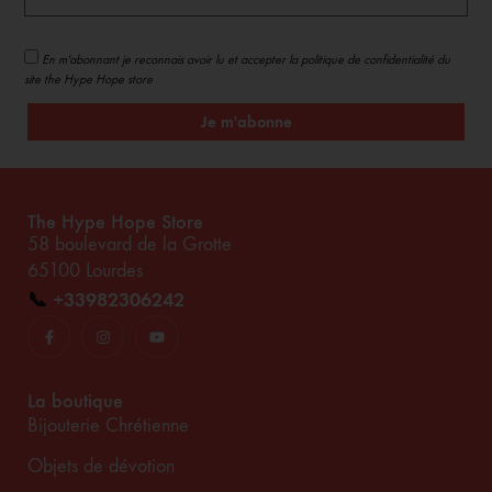
En m'abonnant je reconnais avoir lu et accepter la politique de confidentialité du
site the Hype Hope store
Je m'abonne
The Hype Hope Store
58 boulevard de la Grotte
65100 Lourdes
📞
+33982306242
La boutique
Bijouterie Chrétienne
Objets de dévotion