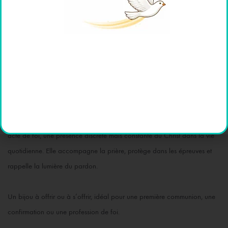
compassion et de salut.
Sculptée avec précision, chaque courbe de ce visage exprime la
profondeur du sacrifice et de la miséricorde du Christ. La lumière se
reflète sur les reliefs dorés, évoquant la victoire de la résurrection sur la
souffrance, et la promesse d’un amour éternel.
Porter cette médaille, c’est bien plus qu’un geste esthétique : c’est un
acte de foi, une présence discrète mais constante du Christ dans la vie
quotidienne. Elle accompagne la prière, protège dans les épreuves et
rappelle la lumière du pardon.
Un bijou à offrir ou à s’offrir, idéal pour une première communion, une
confirmation ou une profession de foi.