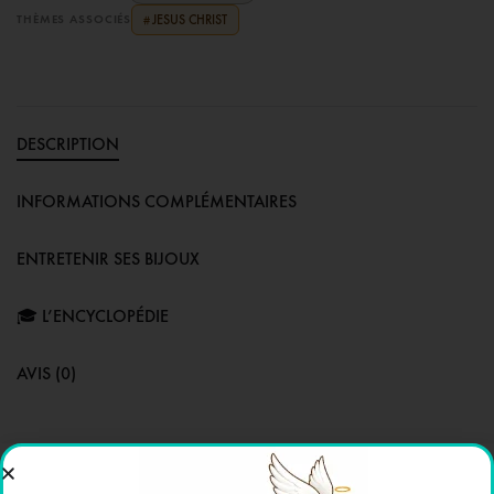
THÈMES ASSOCIÉS
JESUS CHRIST
#
DESCRIPTION
INFORMATIONS COMPLÉMENTAIRES
ENTRETENIR SES BIJOUX
🎓 L’ENCYCLOPÉDIE
AVIS (0)
Ce pendentif
en plaqué or
représente avec force et douceur
le
visage du Christ couronné d’épines
, symbole universel d’amour, de