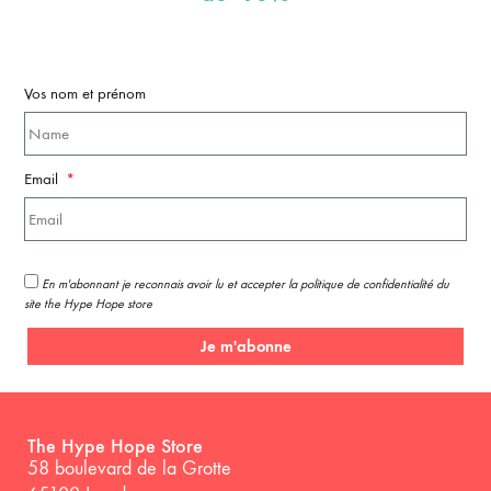
Vos nom et prénom
Email
En m'abonnant je reconnais avoir lu et accepter la politique de confidentialité du
site the Hype Hope store
Je m'abonne
The Hype Hope Store
58 boulevard de la Grotte