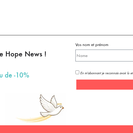
Vos nom et prénom
pe Hope News !
En m'abonnant je reconnais avoir lu et
au de -10%