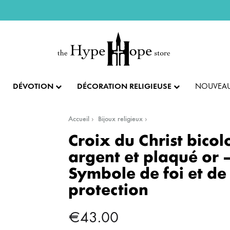
DÉVOTION
DÉCORATION RELIGIEUSE
NOUVEAU
Accueil
Bijoux religieux
IX ET PENDENTIFS
FÊTES ET LITURGIE
COLLECTION IMPÉRIALE
SACREMENTS
Croix du Christ bicol
argent et plaqué or 
AUTRES BIJOUX
DENTIFS
💝 SAINT VALENTIN
CADEAU DE BAPT
Symbole de foi et de
protection
IX
✝️ PÂQUES ET SEMAINE SAINTE
CADEAU DE CO
BAGUES
€
43.00
CIFIX
NOËL
CADEAU DE CON
BRACELETS