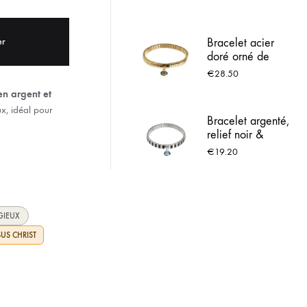
Lourdes
ACIER INOX
er
Bracelet acier
 LOURDES
doré orné de
strass brillants
€
28.50
n argent et
ux, idéal pour
Bracelet argenté,
relief noir &
Médaille de
€
19.20
Lourdes
GIEUX
SUS CHRIST