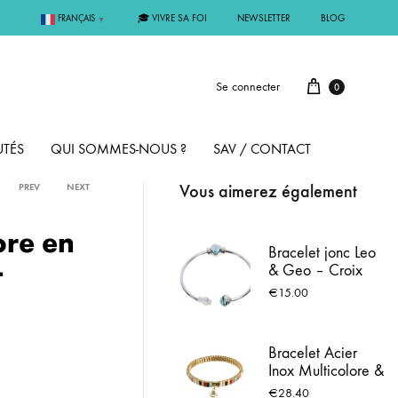
🎓 VIVRE SA FOI
NEWSLETTER
BLOG
FRANÇAIS
▼
Se connecter
0
TÉS
QUI SOMMES-NOUS ?
SAV / CONTACT
Vous aimerez également
PREV
NEXT
PAR MÉTAL
ore en
Bracelet jonc Leo
–
& Geo – Croix
ÊME
ARGENT
argentée & perle
€
15.00
bleue - Médaille
Vierge
MMUNION
OR
Bracelet Acier
Inox Multicolore &
FIRMATION
PLAQUÉ OR
Médaille de
€
28.40