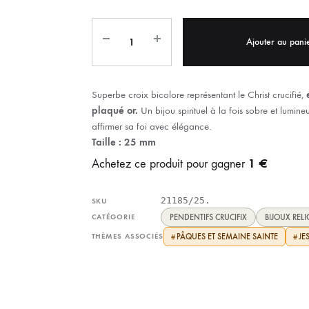
IX RÉGIONALES
🛐 PRIER LES SAINTS
MARIAGE
JONCS
Ajouter au pani
SOUVENIRS DE
BOLES CHRÉTIENS
COLLIER
PELETS
Superbe croix bicolore représentant le Christ crucifié,
e
plaqué or.
Un bijou spirituel à la fois sobre et lumine
affirmer sa foi avec élégance.
Taille : 25 mm
1 €
Achetez ce produit pour gagner
21185/25.
SKU
CATÉGORIE
PENDENTIFS CRUCIFIX
BIJOUX RELI
THÈMES ASSOCIÉS
PÂQUES ET SEMAINE SAINTE
JE
#
#