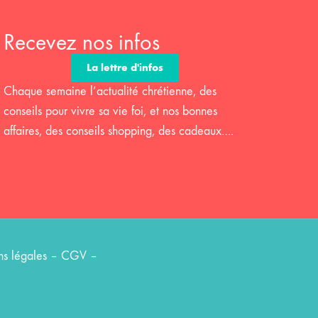
Recevez nos infos
La lettre d'infos
Chaque semaine l’actualité chrétienne, des
conseils pour vivre sa vie foi, et nos bonnes
affaires, des conseils shopping, des cadeaux….
s légales
–
CGV
–