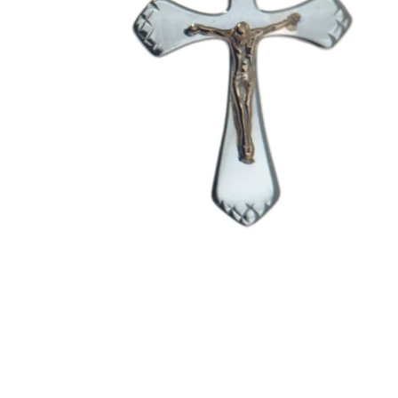
EX-VOTOS ET COEURS SACRÉS
MÉDAILLES JÉSUS
CRO
BOUGIES ET CIERGES
MÉDAILLE SAINTS
SYM
CUSTODES ET PYXIDES
MÉDAILLES ENFANTS
CHA