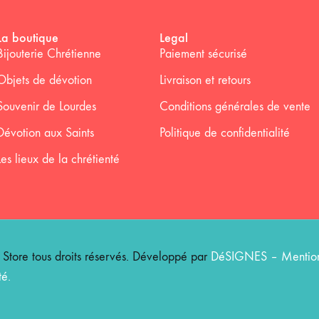
La boutique
Legal
Bijouterie Chrétienne
Paiement sécurisé
Objets de dévotion
Livraison et retours
Souvenir de Lourdes
Conditions générales de vente
Dévotion aux Saints
Politique de confidentialité
Les lieux de la chrétienté
ore tous droits réservés. Développé par
DéSIGNES
–
Mention
té
.