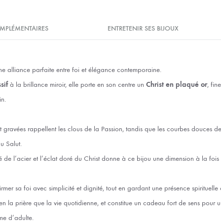
MPLÉMENTAIRES
ENTRETENIR SES BIJOUX
une alliance parfaite entre foi et élégance contemporaine.
sif
à la brillance miroir, elle porte en son centre un
Christ en plaqué or
, fi
in.
t gravées rappellent les clous de la Passion, tandis que les courbes douces d
u Salut.
té de l’acier et l’éclat doré du Christ donne à ce bijou une dimension à la foi
ffirmer sa foi avec simplicité et dignité, tout en gardant une présence spirituell
n la prière que la vie quotidienne, et constitue un cadeau fort de sens pour
me d’adulte.