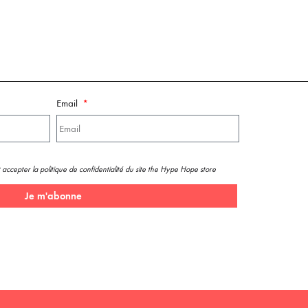
Email
 accepter la politique de confidentialité du site the Hype Hope store
Je m'abonne