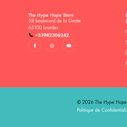
The Hype Hope Store
58 boulevard de la Grotte
65100 Lourdes
📞
+33982306242
© 2026 The Hype Hope St
Politique de Confidentiali