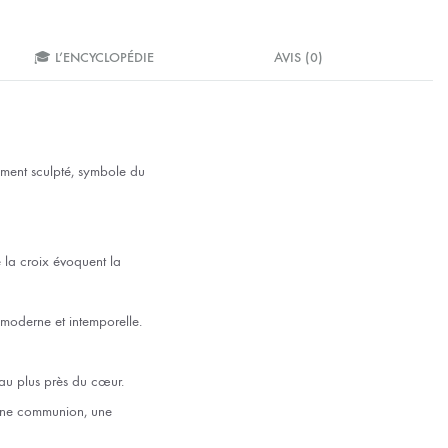
🎓 L’ENCYCLOPÉDIE
AVIS (0)
nement sculpté, symbole du
e la croix évoquent la
s moderne et intemporelle.
e au plus près du cœur.
 une communion, une