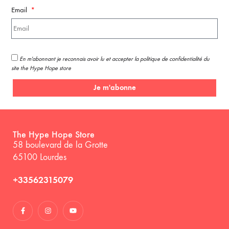
Email
En m'abonnant je reconnais avoir lu et accepter la politique de confidentialité du
site the Hype Hope store
Je m'abonne
The Hype Hope Store
58 boulevard de la Grotte
65100 Lourdes
+33562315079