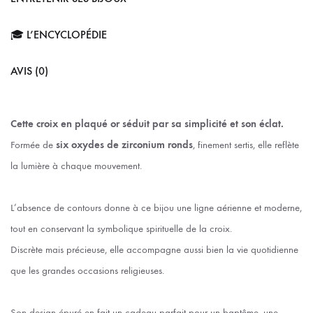
🎓 L’ENCYCLOPÉDIE
AVIS (0)
Cette croix en plaqué or séduit par sa simplicité et son éclat.
Formée de
six oxydes de zirconium ronds
, finement sertis, elle reflète
la lumière à chaque mouvement.
L’absence de contours donne à ce bijou une ligne aérienne et moderne,
tout en conservant la symbolique spirituelle de la croix.
Discrète mais précieuse, elle accompagne aussi bien la vie quotidienne
que les grandes occasions religieuses.
Son design épuré en fait un cadeau parfait pour un baptême, une