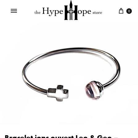
0
Bracelet jonc ouvert Leo & Geo –