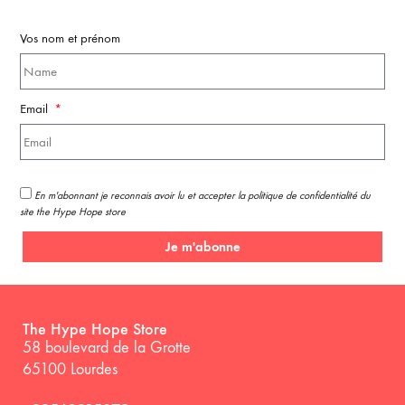
Vos nom et prénom
Email
En m'abonnant je reconnais avoir lu et accepter la politique de confidentialité du
site the Hype Hope store
Je m'abonne
The Hype Hope Store
58 boulevard de la Grotte
65100 Lourdes