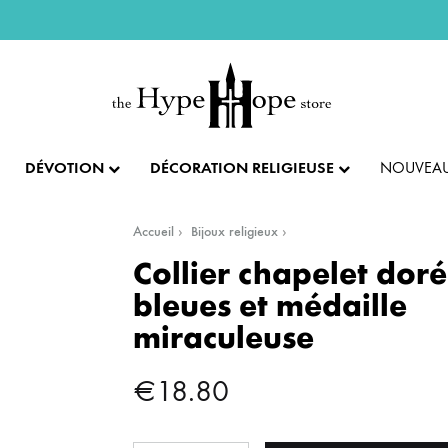
DÉVOTION
DÉCORATION RELIGIEUSE
NOUVEAU
Accueil
Bijoux religieux
IX ET PENDENTIFS
FÊTES ET LITURGIE
COLLECTION IMPÉRIALE
SACREMENTS
Collier chapelet doré
bleues et médaille
AUTRES BIJOUX
DENTIFS
💝 SAINT VALENTIN
CADEAU DE BAPT
miraculeuse
IX
✝️ PÂQUES ET SEMAINE SAINTE
CADEAU DE CO
BAGUES
€
18.80
CIFIX
NOËL
CADEAU DE CON
BRACELETS