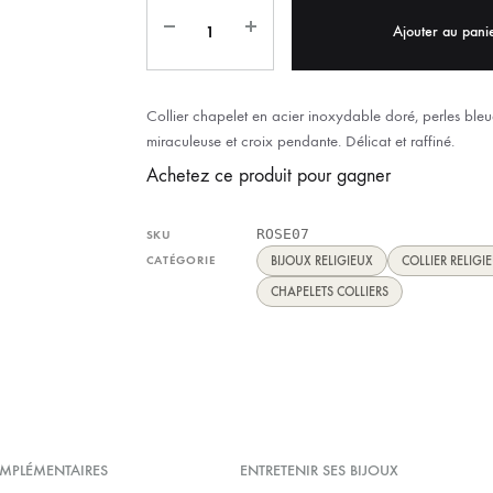
IX RÉGIONALES
🛐 PRIER LES SAINTS
MARIAGE
JONCS
Ajouter au pani
SOUVENIRS DE
BOLES CHRÉTIENS
COLLIER
Collier chapelet en acier inoxydable doré, perles bleu
PELETS
miraculeuse et croix pendante. Délicat et raffiné.
Achetez ce produit pour gagner
ROSE07
SKU
CATÉGORIE
BIJOUX RELIGIEUX
COLLIER RELIGI
CHAPELETS COLLIERS
MPLÉMENTAIRES
ENTRETENIR SES BIJOUX