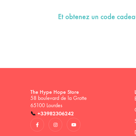
Et obtenez un code cade
The Hype Hope Store
58 boulevard de la Grotte
65100 Lourdes
📞
+33982306242