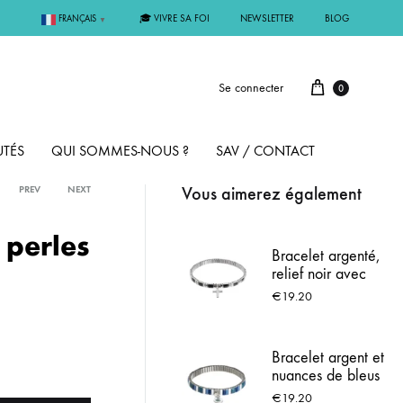
🎓 VIVRE SA FOI
NEWSLETTER
BLOG
FRANÇAIS
▼
Se connecter
0
TÉS
QUI SOMMES-NOUS ?
SAV / CONTACT
Vous aimerez également
PREV
NEXT
PAR MÉTAL
 perles
Bracelet argenté,
relief noir avec
ÊME
ARGENT
Croix
€
19.20
MMUNION
OR
Bracelet argent et
nuances de bleus
FIRMATION
PLAQUÉ OR
& Médaille de
€
19.20