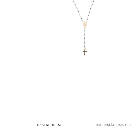
EX-VOTOS ET COEURS SACRÉS
MÉDAILLES JÉSUS
CRO
BOUGIES ET CIERGES
MÉDAILLE SAINTS
SYM
CUSTODES ET PYXIDES
MÉDAILLES ENFANTS
CHA
DESCRIPTION
INFORMATIONS CO