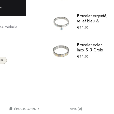
Lourdes
ACIER INOX
er
Bracelet argenté,
 LOURDES
relief bleu &
Médaille de
es, médaille
€
14.50
Lourdes
Bracelet acier
inox & 3 Croix
strassées
€
14.50
EUX
🎓 L’ENCYCLOPÉDIE
AVIS (0)