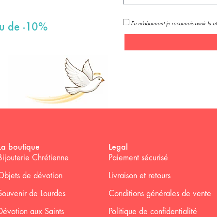
En m'abonnant je reconnais avoir lu et
au de -10%
La boutique
Legal
Bijouterie Chrétienne
Paiement sécurisé
Objets de dévotion
Livraison et retours
Souvenir de Lourdes
Conditions générales de vente
Dévotion aux Saints
Politique de confidentialité