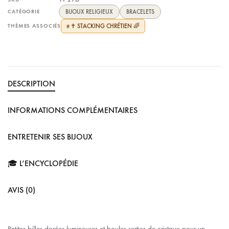
CATÉGORIE
BIJOUX RELIGIEUX
BRACELETS
THÈMES ASSOCIÉS
✝️ STACKING CHRÉTIEN 🌈
#
DESCRIPTION
INFORMATIONS COMPLÉMENTAIRES
ENTRETENIR SES BIJOUX
🎓 L’ENCYCLOPÉDIE
AVIS (0)
Petites billes dorées lumineuses et boules serties de cristaux pour un