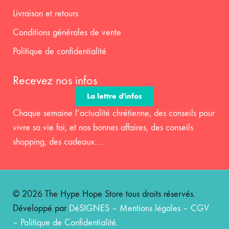
Livraison et retours
Conditions générales de vente
Politique de confidentialité
Recevez nos infos
La lettre d'infos
Chaque semaine l’actualité chrétienne, des conseils pour
vivre sa vie foi, et nos bonnes affaires, des conseils
shopping, des cadeaux….
© 2026 The Hype Hope Store tous droits réservés.
Développé par
DéSIGNES
–
Mentions légales
–
CGV
–
Politique de Confidentialité
.