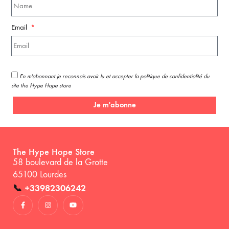
Email
En m'abonnant je reconnais avoir lu et accepter la politique de confidentialité du
site the Hype Hope store
Je m'abonne
The Hype Hope Store
58 boulevard de la Grotte
65100 Lourdes
📞
+33982306242