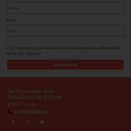
Email
En m'abonnant je reconnais avoir lu et accepter la politique de confidentialité du
site the Hype Hope store
Je m'abonne
The Hype Hope Store
58 boulevard de la Grotte
65100 Lourdes
📞
+33982306242