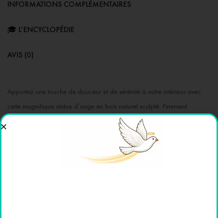
INFORMATIONS COMPLÉMENTAIRES
🎓 L’ENCYCLOPÉDIE
AVIS (0)
Apportez une touche de douceur et de sérénité à votre intérieur avec
cette magnifique statue d’ange en bois naturel sculpté. Finement
travaillée, elle représente un petit ange aux ailes détaillées, jouant de la
harpe et semblant jouer une douce mélodie.
Caractéristiques :
Matériau : bois naturel sculpté.
Taille : 8 cm