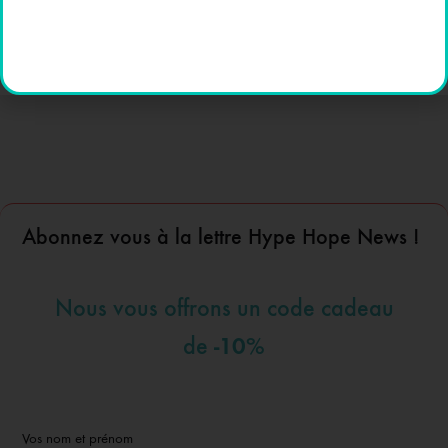
Finition : lisse et soignée
Convient pour décoration intérieure, fêtes et cadeaux
Abonnez vous à la lettre Hype Hope News !
Nous vous offrons un code cadeau
-10%
de
Vos nom et prénom