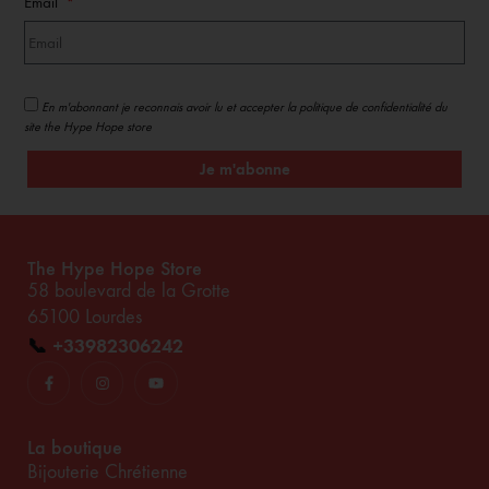
Email
En m'abonnant je reconnais avoir lu et accepter la politique de confidentialité du
site the Hype Hope store
Je m'abonne
The Hype Hope Store
58 boulevard de la Grotte
65100 Lourdes
📞
+33982306242
La boutique
Bijouterie Chrétienne