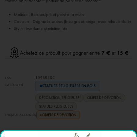
comme objet décoratif porteur de paix et de réconfort.
Matière : Bois sculpté et peint à la main
Couleurs : Dégradés sobres (bleu-gris et beige) avec rehauts dorés
Style : Moderne et minimaliste
7 €
15 €
Achetez ce produit pour gagner entre
et
1943020C
SKU
CATÉGORIE
STATUES RELIGIEUSES EN BOIS
DÉCORATION RELIGIEUSE
OBJETS DE DÉVOTION
STATUES RELIGIEUSES
THÈMES ASSOCIÉS
OBJETS DE DÉVOTION
#