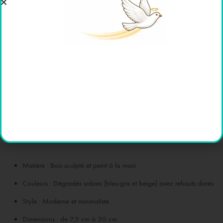
DESCRIPTION
INFORMATIONS COMPLÉMENTAIRES
🎓 L’ENCYCLOPÉDIE
AVIS (0)
Caractéristiques
Matière : Bois sculpté et peint à la main
Couleurs : Dégradés sobres (bleu-gris et beige) avec rehauts dorés
Style : Moderne et minimaliste
Dimensions : de 7,5 cm à 30 cm