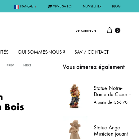
🎓 VIVRE SA FOI
NEWSLETTER
BLOG
FRANÇAIS
▼
Se connecter
0
TÉS
QUI SOMMES-NOUS ?
SAV / CONTACT
Vous aimerez également
PREV
NEXT
PAR MÉTAL
Statue Notre-
n
Dame du Cœur –
ÊME
ARGENT
Vierge à l’Enfant
À partir de
€
56.70
n Bois
en bois peint
MMUNION
OR
Statue Ange
FIRMATION
PLAQUÉ OR
Musicien jouant