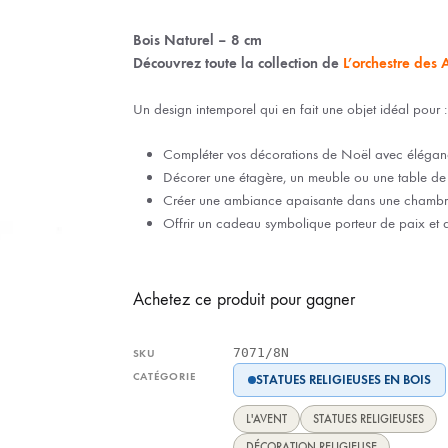
IX RÉGIONALES
🛐 PRIER LES SAINTS
MARIAGE
JONCS
Bois Naturel – 8 cm
Découvrez toute la collection de
SOUVENIRS DE
L’orchestre des 
BOLES CHRÉTIENS
COLLIER
Un design intemporel qui en fait une objet idéal pour :
PELETS
Compléter vos décorations de Noël avec élégan
Décorer une étagère, un meuble ou une table de 
Créer une ambiance apaisante dans une chambr
Offrir un cadeau symbolique porteur de paix et 
Achetez ce produit pour gagner
7071/8N
SKU
CATÉGORIE
STATUES RELIGIEUSES EN BOIS
L'AVENT
STATUES RELIGIEUSES
DÉCORATION RELIGIEUSE