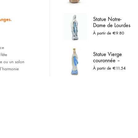
du Cor en Bois
ACIER INOX
naturel
Statue Notre-
 LOURDES
Anges.
Dame de Lourdes
en résine blanche
À partir de
€
9.80
– De 10 cm à 1 m
ce
Statue Vierge
fête
couronnée –
e ou un salon
Notre-Dame de
À partir de
€
11.54
d’harmonie
Lourdes - Résine
colorée