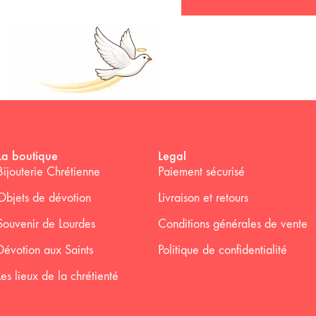
La boutique
Legal
Bijouterie Chrétienne
Paiement sécurisé
Objets de dévotion
Livraison et retours
Souvenir de Lourdes
Conditions générales de vente
Dévotion aux Saints
Politique de confidentialité
Les lieux de la chrétienté