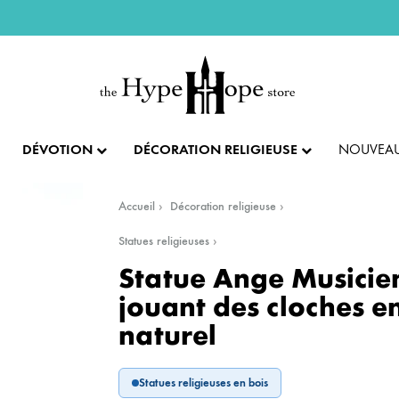
DÉVOTION
DÉCORATION RELIGIEUSE
NOUVEAU
Accueil
Décoration religieuse
IX ET PENDENTIFS
FÊTES ET LITURGIE
COLLECTION IMPÉRIALE
SACREMENTS
Statues religieuses
Statue Ange Musicie
AUTRES BIJOUX
DENTIFS
💝 SAINT VALENTIN
CADEAU DE BAPT
jouant des cloches e
naturel
IX
✝️ PÂQUES ET SEMAINE SAINTE
CADEAU DE CO
BAGUES
CIFIX
NOËL
CADEAU DE CON
BRACELETS
Statues religieuses en bois