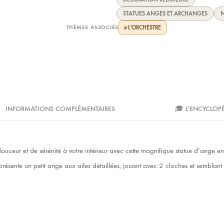
STATUES ANGES ET ARCHANGES
N
THÈMES ASSOCIÉS
L'ORCHESTRE
#
INFORMATIONS COMPLÉMENTAIRES
🎓 L’ENCYCLOP
ceur et de sérénité à votre intérieur avec cette magnifique statue d’ange en 
représente un petit ange aux ailes détaillées, jouant avec 2 cloches et sembl