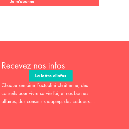
Je m'abonne
Recevez nos infos
La lettre d'infos
Chaque semaine l’actualité chrétienne, des
conseils pour vivre sa vie foi, et nos bonnes
affaires, des conseils shopping, des cadeaux….