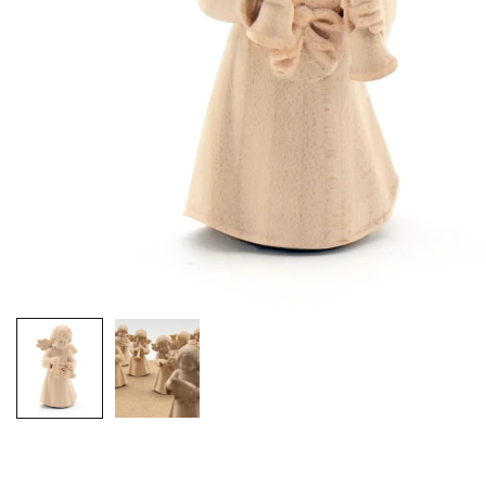
EX-VOTOS ET COEURS SACRÉS
MÉDAILLES JÉSUS
CRO
BOUGIES ET CIERGES
MÉDAILLE SAINTS
SYM
CUSTODES ET PYXIDES
MÉDAILLES ENFANTS
CHA