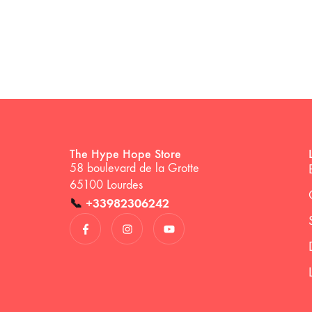
The Hype Hope Store
58 boulevard de la Grotte
65100 Lourdes
📞
+33982306242