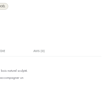
OËL
ÉDIE
AVIS (0)
bois naturel sculpté.
ant accompagner un