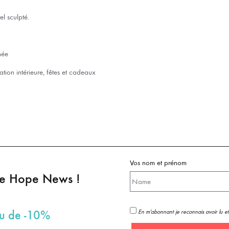
el sculpté.
gnée
tion intérieure, fêtes et cadeaux
Vos nom et prénom
pe Hope News !
En m'abonnant je reconnais avoir lu et
au de -10%