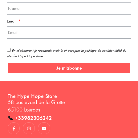
Email
En m'abonnant je reconnais avoir lu et accepter la politique de confidentialité du
site the Hype Hope store
Je m'abonne
The Hype Hope Store
58 boulevard de la Grotte
65100 Lourdes
📞
+33982306242