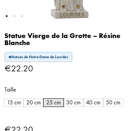
Statue Vierge de la Grotte – Résine
Blanche
Statues de Notre-Dame de Lourdes
€
22.20
Taille
15 cm
20 cm
25 cm
30 cm
40 cm
50 cm
€
22.20