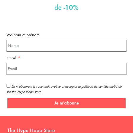
-10%
de
Vos nom et prénom
Email
En m'abonnant je reconnais avoir lu et accepter la politique de confidentialité du
site the Hype Hope store
Je m'abonne
The Hype Hope Store