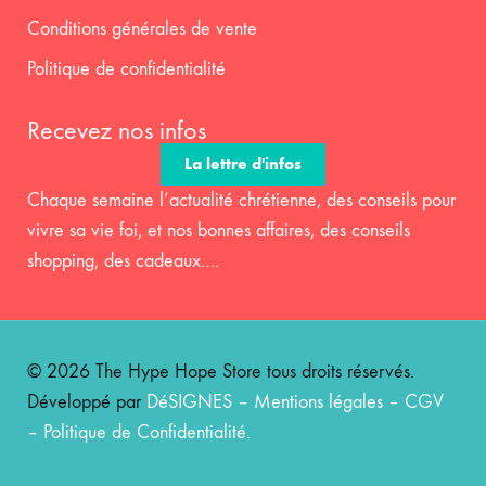
Conditions générales de vente
Politique de confidentialité
Recevez nos infos
La lettre d'infos
Chaque semaine l’actualité chrétienne, des conseils pour
vivre sa vie foi, et nos bonnes affaires, des conseils
shopping, des cadeaux….
© 2026 The Hype Hope Store tous droits réservés.
Développé par
DéSIGNES
–
Mentions légales
–
CGV
–
Politique de Confidentialité
.