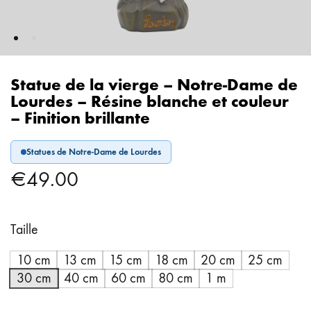
Statue de la vierge – Notre-Dame de
Lourdes – Résine blanche et couleur
– Finition brillante
Statues de Notre-Dame de Lourdes
€
49.00
Taille
10 cm
13 cm
15 cm
18 cm
20 cm
25 cm
30 cm
40 cm
60 cm
80 cm
1 m