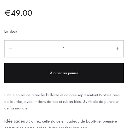
€
49.00
En stock
Ajouter au panier
Statue en résine blanche brillante et colorée représentant Notre-Dame
de Lourdes, avec finitions dorées et ruban bleu. Symbole de pureté et
de foi mariale.
Idée cadeau :
offrez cette statue en cadeau de baptême, première
communion ou pour Noël à vos proches croyants