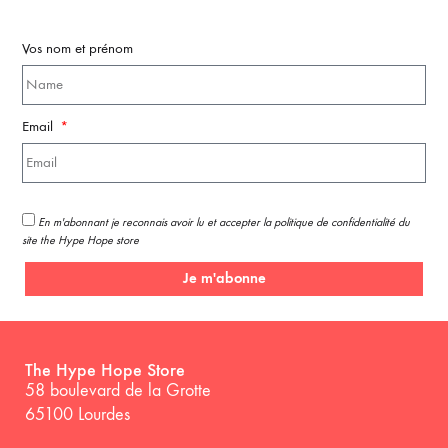
Vos nom et prénom
Email
En m'abonnant je reconnais avoir lu et accepter la politique de confidentialité du
site the Hype Hope store
Je m'abonne
The Hype Hope Store
58 boulevard de la Grotte
65100 Lourdes