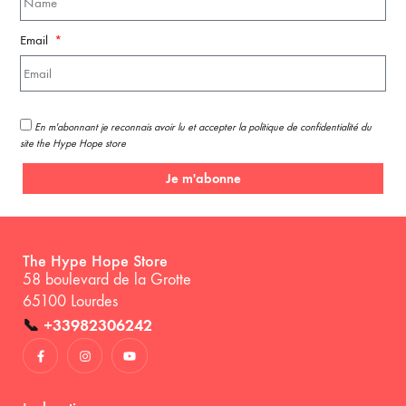
Email
En m'abonnant je reconnais avoir lu et accepter la politique de confidentialité du
site the Hype Hope store
Je m'abonne
The Hype Hope Store
58 boulevard de la Grotte
65100 Lourdes
📞
+33982306242