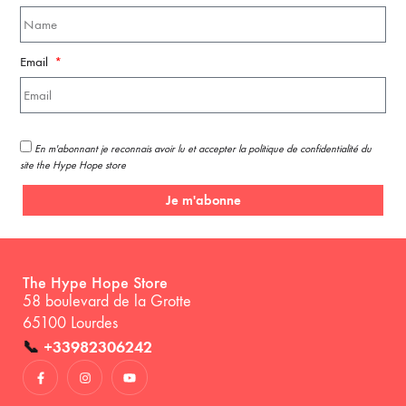
Email
En m'abonnant je reconnais avoir lu et accepter la politique de confidentialité du
site the Hype Hope store
Je m'abonne
The Hype Hope Store
58 boulevard de la Grotte
65100 Lourdes
📞
+33982306242