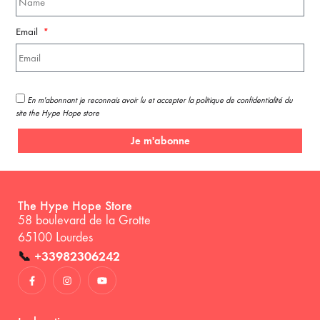
Email
En m'abonnant je reconnais avoir lu et accepter la politique de confidentialité du
site the Hype Hope store
Je m'abonne
The Hype Hope Store
58 boulevard de la Grotte
65100 Lourdes
📞
+33982306242