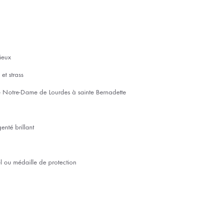
gieux
et strass
e Notre-Dame de Lourdes à sainte Bernadette
enté brillant
el ou médaille de protection