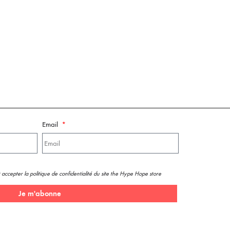
Email
 accepter la politique de confidentialité du site the Hype Hope store
Je m'abonne