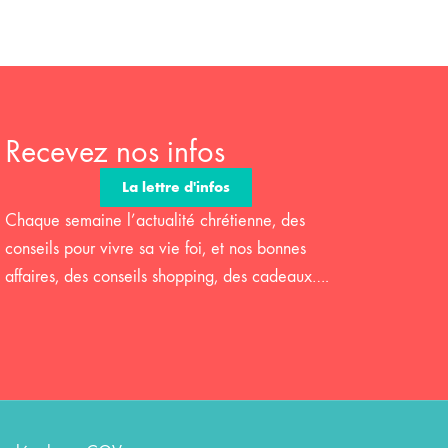
Recevez nos infos
La lettre d'infos
Chaque semaine l’actualité chrétienne, des
conseils pour vivre sa vie foi, et nos bonnes
affaires, des conseils shopping, des cadeaux….