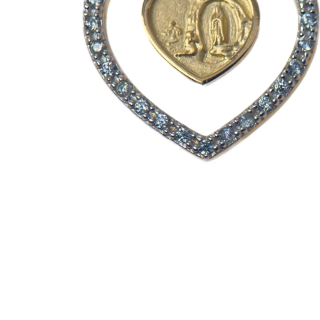
EX-VOTOS ET COEURS SACRÉS
MÉDAILLES JÉSUS
CRO
BOUGIES ET CIERGES
MÉDAILLE SAINTS
SYM
CUSTODES ET PYXIDES
MÉDAILLES ENFANTS
CHA