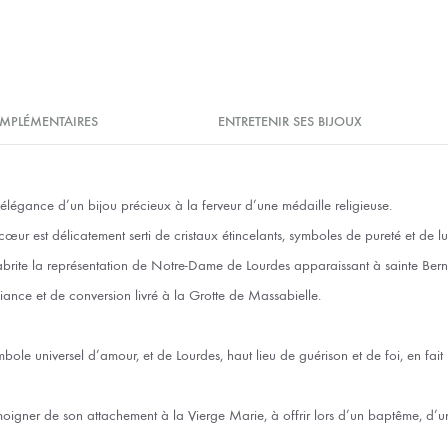
MPLÉMENTAIRES
ENTRETENIR SES BIJOUX
l’élégance d’un bijou précieux à la ferveur d’une médaille religieuse.
ur est délicatement serti de cristaux étincelants, symboles de pureté et de lu
brite la représentation de Notre-Dame de Lourdes apparaissant à sainte Bern
ance et de conversion livré à la Grotte de Massabielle.
bole universel d’amour, et de Lourdes, haut lieu de guérison et de foi, en fai
oigner de son attachement à la Vierge Marie, à offrir lors d’un baptême, d