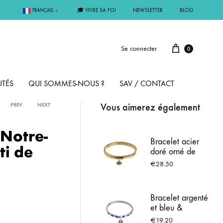
🎓 VIVRE SA FOI
NEWSLETTER
BLOG
FRANÇAIS
▼
Se connecter
0
TÉS
QUI SOMMES-NOUS ?
SAV / CONTACT
Vous aimerez également
PREV
NEXT
PAR MÉTAL
 Notre-
Bracelet acier
ti de
doré orné de
ÊME
ARGENT
strass brillants
€
28.50
MMUNION
OR
Bracelet argenté
et bleu &
FIRMATION
PLAQUÉ OR
Médaille de
€
19.20