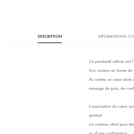
DESCRIPTION
INFORMATIONS CO
Ce pendentif raffiné unit 
Son contour en forme de cœ
Au centre, un cœur doré a
message de paix, de confi
L’association du cœur, sym
spirituel.
Un cadeau idéal pour tém
ou d’une confirmation.