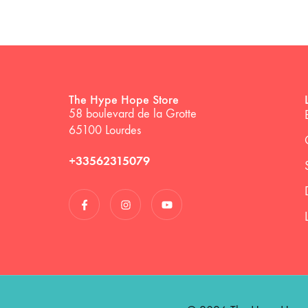
The Hype Hope Store
58 boulevard de la Grotte
65100 Lourdes
+33562315079