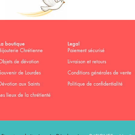
La boutique
Legal
Bijouterie Chrétienne
Paiement sécurisé
Objets de dévotion
Livraison et retours
Souvenir de Lourdes
Conditions générales de vente
Dévotion aux Saints
Politique de confidentialité
Les lieux de la chrétienté