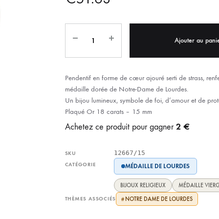
IX RÉGIONALES
🛐 PRIER LES SAINTS
MARIAGE
JONCS
SOUVENIRS DE
BOLES CHRÉTIENS
COLLIER
Ajouter au pani
PELETS
Pendentif en forme de cœur ajouré serti de strass, ren
médaille dorée de Notre-Dame de Lourdes.
Un bijou lumineux, symbole de foi, d’amour et de prot
Plaqué Or 18 carats – 15 mm
2 €
Achetez ce produit pour gagner
12667/15
SKU
CATÉGORIE
MÉDAILLE DE LOURDES
BIJOUX RELIGIEUX
MÉDAILLE VIER
THÈMES ASSOCIÉS
NOTRE DAME DE LOURDES
#