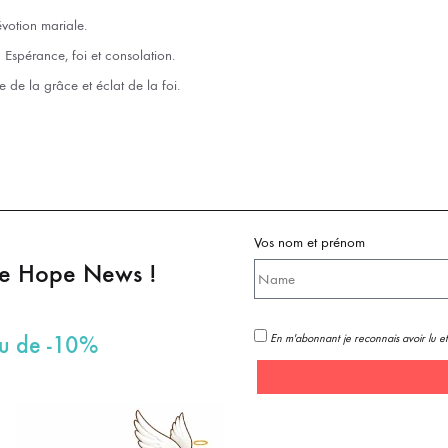
votion mariale.
spérance, foi et consolation.
e de la grâce et éclat de la foi.
Vos nom et prénom
pe Hope News !
En m'abonnant je reconnais avoir lu et
au de -10%