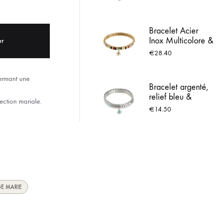
Lourdes
ACIER INOX
Bracelet Acier
 LOURDES
Inox Multicolore &
er
Médaille de
€
28.40
Lourdes
fermant une
Bracelet argenté,
relief bleu &
ection mariale.
Médaille de
€
14.50
Lourdes
GE MARIE