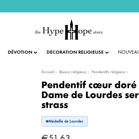
DÉVOTION
DÉCORATION RELIGIEUSE
NOUVEAU
Accueil
Bijoux religieux
Pendentifs religieux
IX ET PENDENTIFS
FÊTES ET LITURGIE
COLLECTION IMPÉRIALE
SACREMENTS
Pendentif cœur doré
Dame de Lourdes ser
AUTRES BIJOUX
DENTIFS
💝 SAINT VALENTIN
CADEAU DE BAPT
strass
IX
✝️ PÂQUES ET SEMAINE SAINTE
CADEAU DE CO
BAGUES
Médaille de Lourdes
CIFIX
NOËL
CADEAU DE CON
BRACELETS
€
51.63