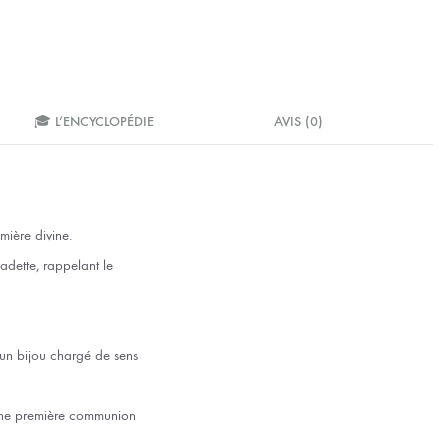
🎓 L’ENCYCLOPÉDIE
AVIS (0)
mière divine.
adette, rappelant le
t un bijou chargé de sens
’une première communion