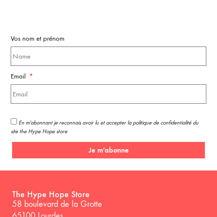
Vos nom et prénom
Email
En m'abonnant je reconnais avoir lu et accepter la politique de confidentialité du
site the Hype Hope store
Je m'abonne
The Hype Hope Store
58 boulevard de la Grotte
65100 Lourdes