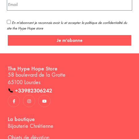
En m'abonnant je reconnais avoir lu et accepter la politique de confidentialité du
site the Hype Hope store
Je m'abonne
The Hype Hope Store
58 boulevard de la Grotte
65100 Lourdes
📞
+33982306242
La boutique
Bijouterie Chrétienne
Objets de dévotion