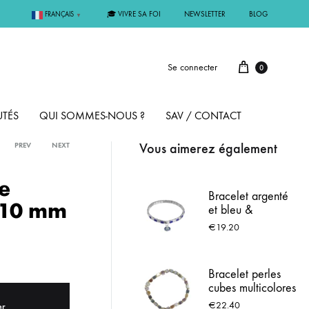
🎓 VIVRE SA FOI
NEWSLETTER
BLOG
FRANÇAIS
▼
Se connecter
0
TÉS
QUI SOMMES-NOUS ?
SAV / CONTACT
Vous aimerez également
PREV
NEXT
PAR MÉTAL
e
Bracelet argenté
– 10 mm
et bleu &
ÊME
ARGENT
Médaille de
€
19.20
Lourdes
MMUNION
OR
Bracelet perles
cubes multicolores
FIRMATION
PLAQUÉ OR
Leo & Geo –
€
22.40
er