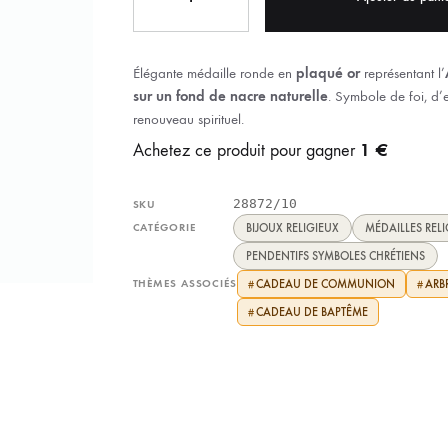
IX RÉGIONALES
🛐 PRIER LES SAINTS
MARIAGE
JONCS
SOUVENIRS DE
BOLES CHRÉTIENS
Élégante médaille ronde en
plaqué or
représentant l’
COLLIER
sur un fond de nacre naturelle
. Symbole de foi, d’
PELETS
renouveau spirituel.
1 €
Achetez ce produit pour gagner
28872/10
SKU
CATÉGORIE
BIJOUX RELIGIEUX
MÉDAILLES RELI
PENDENTIFS SYMBOLES CHRÉTIENS
THÈMES ASSOCIÉS
CADEAU DE COMMUNION
ARBR
#
#
CADEAU DE BAPTÊME
#