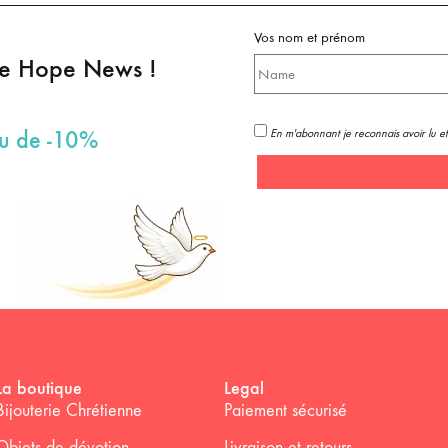
Vos nom et prénom
pe Hope News !
En m'abonnant je reconnais avoir lu et
au de -10%
La boutique
Legal
Bijouterie Chrétienne
Paiement sécurisé
Objets de dévotion
Livraison et retours