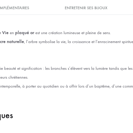
MPLÉMENTAIRES
ENTRETENIR SES BIJOUX
e Vie
en
plaqué or
est une création lumineuse et pleine de sens.
cre naturelle
, l’arbre symbolise la vie, la croissance et l’enracinement spiritue
llie beauté et signification : les branches s’élèvent vers la lumière tandis que le
leurs chrétiennes.
intemporelle, à porter au quotidien ou à offrir lors d’un baptême, d’une com
ques