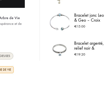
Charm médaille
ACIER INOX
Vierge Marie
dorée
Bracelet jonc Leo
 LOURDES
Arbre de Vie
& Geo – Croix
espérance et de
argentée & perle
€
15.00
bleue - Médaille
Vierge
Bracelet argenté,
relief noir &
Médaille de
€
19.20
GIEUSES
Lourdes
E DE VIE