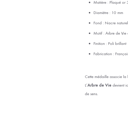
Matière : Plaqué or 
Diamètre : 10 mm
Fond : Nacre naturell
Motif : Arbre de Vie
Finition : Poli brillant
Fabrication : Françai
Cette médaille associe la 
L’
Arbre de Vie
devient i
de sens.