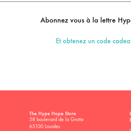
Abonnez vous à la lettre Hy
Et obtenez un code cade
The Hype Hope Store
58 boulevard de la Grotte
65100 Lourdes