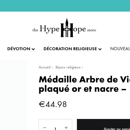
DÉVOTION
DÉCORATION RELIGIEUSE
NOUVEAU
Accueil
Bijoux religieux
IX ET PENDENTIFS
FÊTES ET LITURGIE
COLLECTION IMPÉRIALE
SACREMENTS
Médaille Arbre de Vi
plaqué or et nacre 
AUTRES BIJOUX
DENTIFS
💝 SAINT VALENTIN
CADEAU DE BAPT
€
44.98
IX
✝️ PÂQUES ET SEMAINE SAINTE
CADEAU DE CO
BAGUES
CIFIX
NOËL
CADEAU DE CON
BRACELETS
Ajouter au pani