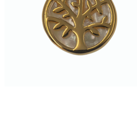
EX-VOTOS ET COEURS SACRÉS
MÉDAILLES JÉSUS
CRO
BOUGIES ET CIERGES
MÉDAILLE SAINTS
SYM
CUSTODES ET PYXIDES
MÉDAILLES ENFANTS
CHA