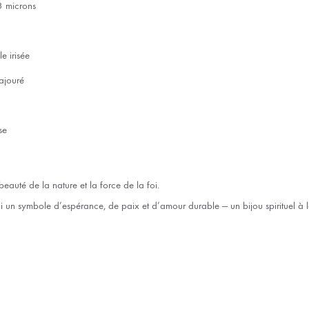
3 microns
e irisée
 ajouré
se
beauté de la nature et la force de la foi.
ci un symbole d’espérance, de paix et d’amour durable — un bijou spirituel à l