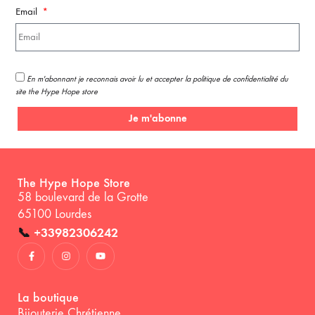
Email
En m'abonnant je reconnais avoir lu et accepter la politique de confidentialité du
site the Hype Hope store
Je m'abonne
The Hype Hope Store
58 boulevard de la Grotte
65100 Lourdes
📞
+33982306242
La boutique
Bijouterie Chrétienne