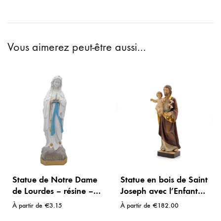
Vous aimerez peut-être aussi…
Statue de Notre Dame
Statue en bois de Saint
de Lourdes – résine –
Joseph avec l’Enfant
Blanche
Jésus – Peint à la main
À partir de
€
3.15
À partir de
€
182.00