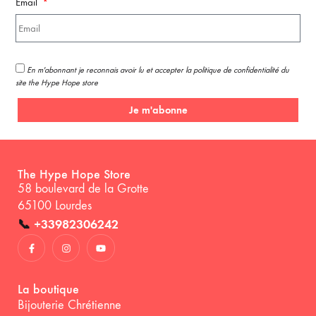
Email
En m'abonnant je reconnais avoir lu et accepter la politique de confidentialité du
site the Hype Hope store
Je m'abonne
The Hype Hope Store
58 boulevard de la Grotte
65100 Lourdes
📞
+33982306242
La boutique
Bijouterie Chrétienne