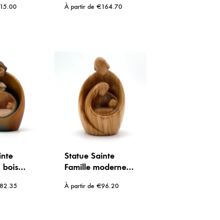
15.00
À partir de
€
164.70
Sculptée à la main
inte
Statue Sainte
 bois
Famille moderne
 peint –
en bois d’olivier
82.35
À partir de
€
96.20
 de Val
sculpté – Artisanat
de Val Gardena