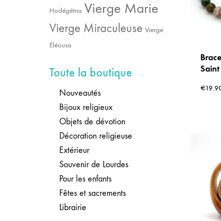
Vierge Marie
Hodégétria
Vierge Miraculeuse
Vierge
Éléousa
Brace
Saint
Toute la boutique
« For
€
19.9
Sérén
Nouveautés
et Ag
Bijoux religieux
Objets de dévotion
Décoration religieuse
Extérieur
Souvenir de Lourdes
Pour les enfants
Fêtes et sacrements
Librairie