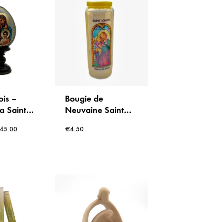
is –
Bougie de
la Sainte
Neuvaine Saint
r socle –
Joseph
45.00
€
4.50