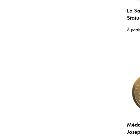
La Sa
Statu
peint
À parti
Médai
Josep
Jésus