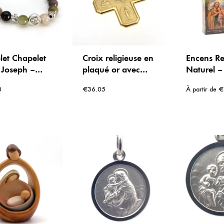
let Chapelet
Croix religieuse en
Encens Re
 Joseph –
plaqué or avec
Naturel – 
ce &
saints – 25 mm
Joseph – 
0
€
36.05
À partir de
€
ité » – Onyx
Baton d’e
ate Indienne