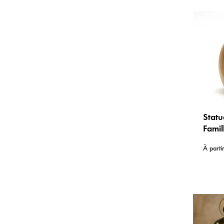
Statu
Famil
en bo
À parti
sculp
de V