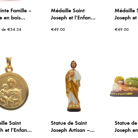
inte Famille –
Médaille Saint
Médaille 
e en bois
Joseph et l’Enfant
Joseph et 
Jésus en Argent –
Jésus en 
r de
€
54.34
€
49.00
€
49.00
16 mm
16 mm
lle Saint
Statue de Saint
Statue de
h et l’Enfant
Joseph Artisan –
Joseph e
 en plaqué or
Résine
le songe 