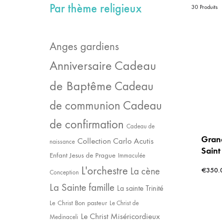
Par thème religieux
EX-VOTOS ET COEURS SACRÉS
MÉDAILLES JÉSUS
30 Produits
CRO
BOUGIES ET CIERGES
MÉDAILLE SAINTS
SYM
Anges gardiens
CUSTODES ET PYXIDES
MÉDAILLES ENFANTS
CHA
Cadeau
Anniversaire
de Baptême
Cadeau
de communion
Cadeau
de confirmation
Cadeau de
Gran
Collection Carlo Acutis
naissance
Saint
Enfant Jesus de Prague
Immaculée
porta
L'orchestre
La cène
€
350.
Jésus
Conception
Résin
La Sainte famille
La sainte Trinité
cm)
Le Christ Bon pasteur
Le Christ de
Le Christ Miséricordieux
Medinaceli