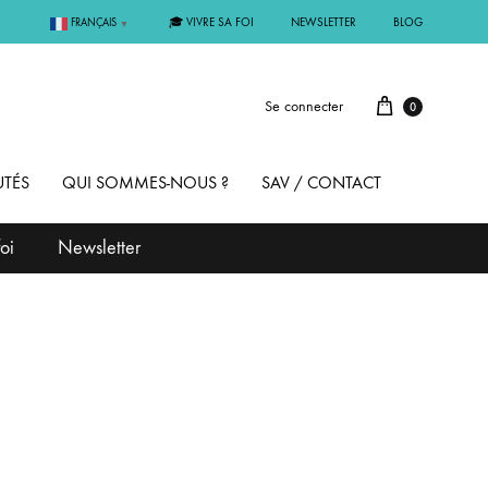
🎓 VIVRE SA FOI
NEWSLETTER
BLOG
FRANÇAIS
▼
Se connecter
0
TÉS
QUI SOMMES-NOUS ?
SAV / CONTACT
oi
Newsletter
PAR MÉTAL
ÊME
ARGENT
MMUNION
OR
FIRMATION
PLAQUÉ OR