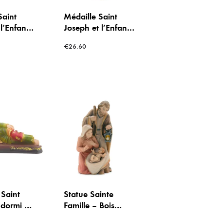
Saint
Médaille Saint
l’Enfant
Joseph et l’Enfant
Argent –
Jésus en plaqué or
€
26.60
– 16 mm
 Saint
Statue Sainte
ndormi –
Famille – Bois
de Saint
d’érable coloré –