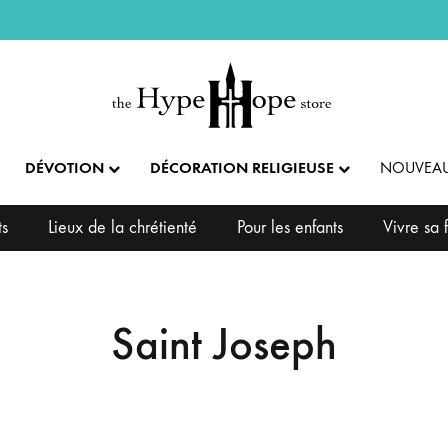
DÉVOTION
DÉCORATION RELIGIEUSE
NOUVEAU
ts
Lieux de la chrétienté
Pour les enfants
Vivre sa f
IX ET PENDENTIFS
FÊTES ET LITURGIE
COLLECTION IMPÉRIALE
SACREMENTS
AUTRES BIJOUX
DENTIFS
💝 SAINT VALENTIN
CADEAU DE BAPT
Saint Joseph
IX
✝️ PÂQUES ET SEMAINE SAINTE
CADEAU DE CO
BAGUES
CIFIX
NOËL
CADEAU DE CON
BRACELETS