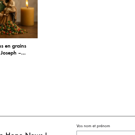
s en grains
 Joseph –
et de 100g
Vos nom et prénom