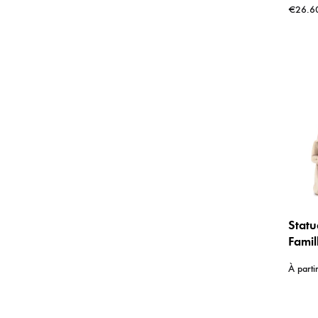
€
26.6
– 16
Statu
Famil
natur
À parti
à la 
à 20