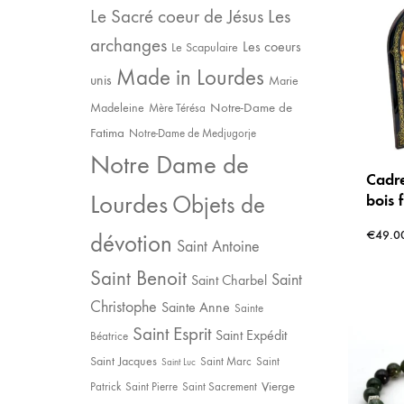
Le Sacré coeur de Jésus
Les
archanges
Les coeurs
Le Scapulaire
Made in Lourdes
unis
Marie
Notre-Dame de
Madeleine
Mère Térésa
Fatima
Notre-Dame de Medjugorje
Notre Dame de
Cadre
Lourdes
bois 
Objets de
– La 
€
49.0
dévotion
Famil
Saint Antoine
d’amo
Saint Benoit
Saint
Saint Charbel
Christophe
Sainte Anne
Sainte
Saint Esprit
Saint Expédit
Béatrice
Saint Jacques
Saint Marc
Saint
Saint Luc
Vierge
Patrick
Saint Pierre
Saint Sacrement