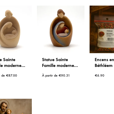
e Sainte
Statue Sainte
Encens en
le moderne
Famille moderne
Béthléem 
is naturel
en bois sculpté et
de 100g
r de
€
87.00
À partir de
€
90.31
€
6.90
té – Artisanat
peint – Artisanat
al Gardena
de Val Gardena