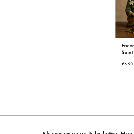
Encen
Saint
Sach
€
6.90