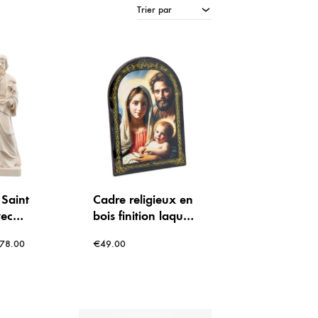
Trier par
ACIER INOX
 LOURDES
 Saint
Cadre religieux en
vec
bois finition laqué
ésus en
– La Sainte
78.00
€
49.00
el
Famille, lumière du
foyer