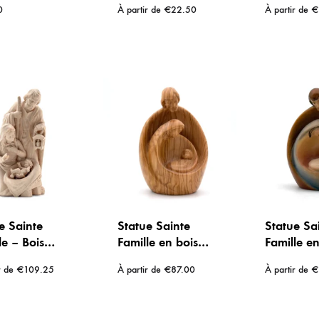
0
À partir de
€
22.50
À partir de
€
 mm
Joseph
e Sainte
Statue Sainte
Statue Sa
le – Bois
Famille en bois
Famille en
el – Sculptée
d’olivier sculpté –
sculpté et
r de
€
109.25
À partir de
€
87.00
À partir de
€
main – de 13
Artisanat de Val
Artisanat
 cm
Gardena
Gardena