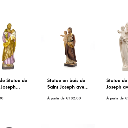
IX RÉGIONALES
🛐 PRIER LES SAINTS
MARIAGE
JONCS
SOUVENIRS DE
BOLES CHRÉTIENS
COLLIER
PELETS
de Statue de
Statue en bois de
Statue de
 Joseph
Saint Joseph avec
Joseph a
nt l’Enfant
l’Enfant Jésus –
l’Enfant J
00
À partir de
€
182.00
À partir de
€
 et un Lys –
Peint à la main
bois natur
e Peinte (60