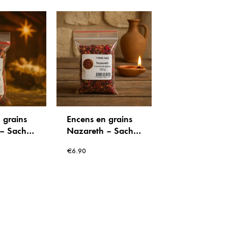
 grains
Encens en grains
– Sachet
Nazareth – Sachet
de 100g
€
6.90