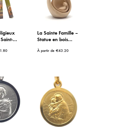
ligieux
La Sainte Famille –
Saint-
Statue en bois
Jasmin –
naturel
1.80
À partir de
€
43.20
ncens