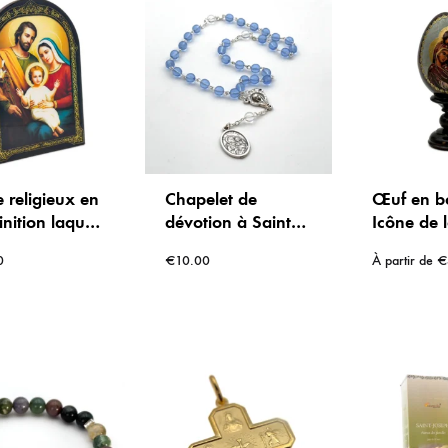
 religieux en
Chapelet de
Œuf en bo
finition laqué
dévotion à Saint
Icône de 
Sainte
Joseph avec livret
Famille su
0
€
10.00
À partir de
€
le, modèle
d’instructions
13 cm
ur et d’unité