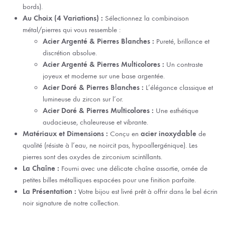
bords).
Au Choix (4 Variations) :
Sélectionnez la combinaison
métal/pierres qui vous ressemble :
Acier Argenté & Pierres Blanches :
Pureté, brillance et
discrétion absolue.
Acier Argenté & Pierres Multicolores :
Un contraste
joyeux et moderne sur une base argentée.
Acier Doré & Pierres Blanches :
L’élégance classique et
lumineuse du zircon sur l’or.
Acier Doré & Pierres Multicolores :
Une esthétique
audacieuse, chaleureuse et vibrante.
Matériaux et Dimensions :
Conçu en
acier inoxydable
de
qualité (résiste à l’eau, ne noircit pas, hypoallergénique). Les
pierres sont des oxydes de zirconium scintillants.
La Chaîne :
Fourni avec une délicate chaîne assortie, ornée de
petites billes métalliques espacées pour une finition parfaite.
La Présentation :
Votre bijou est livré prêt à offrir dans le bel écrin
noir signature de notre collection.