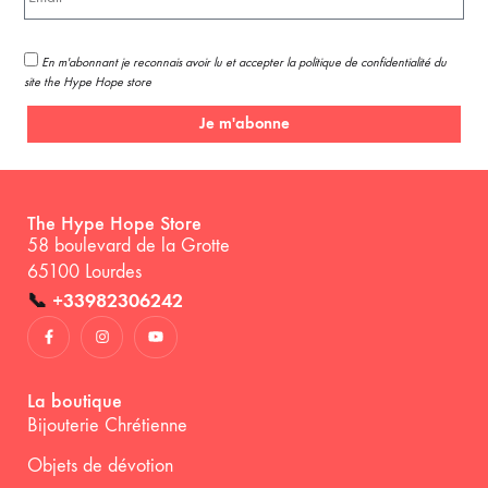
En m'abonnant je reconnais avoir lu et accepter la politique de confidentialité du
site the Hype Hope store
Je m'abonne
The Hype Hope Store
58 boulevard de la Grotte
65100 Lourdes
📞
+33982306242
La boutique
Bijouterie Chrétienne
Objets de dévotion