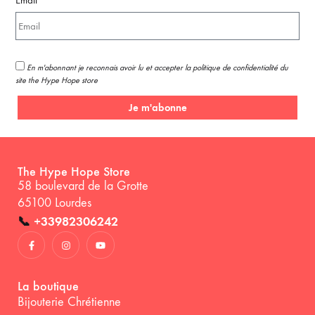
Email
En m'abonnant je reconnais avoir lu et accepter la politique de confidentialité du
site the Hype Hope store
Je m'abonne
The Hype Hope Store
58 boulevard de la Grotte
65100 Lourdes
📞
+33982306242
La boutique
Bijouterie Chrétienne