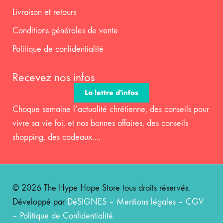
Livraison et retours
Conditions générales de vente
Politique de confidentialité
Recevez nos infos
La lettre d'infos
Chaque semaine l’actualité chrétienne, des conseils pour
vivre sa vie foi, et nos bonnes affaires, des conseils
shopping, des cadeaux….
© 2026 The Hype Hope Store tous droits réservés.
Développé par
DéSIGNES
–
Mentions légales
–
CGV
–
Politique de Confidentialité
.