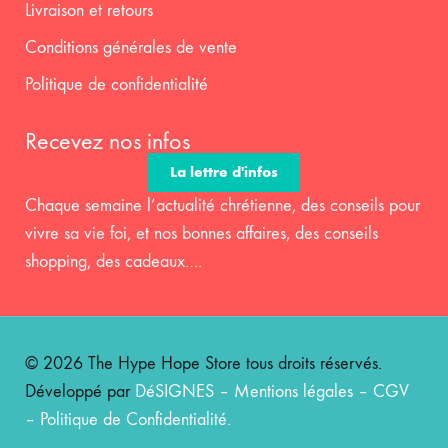
Livraison et retours
Conditions générales de vente
Politique de confidentialité
Recevez nos infos
La lettre d'infos
Chaque semaine l’actualité chrétienne, des conseils pour
vivre sa vie foi, et nos bonnes affaires, des conseils
shopping, des cadeaux….
© 2026 The Hype Hope Store tous droits réservés.
Développé par
DéSIGNES
–
Mentions légales
–
CGV
–
Politique de Confidentialité
.