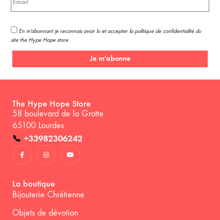
En m'abonnant je reconnais avoir lu et accepter la politique de confidentialité du
site the Hype Hope store
Je m'abonne
The Hype Hope Store
58 boulevard de la Grotte
65100 Lourdes
📞
+33982306242
La boutique
Bijouterie Chrétienne
Objets de dévotion