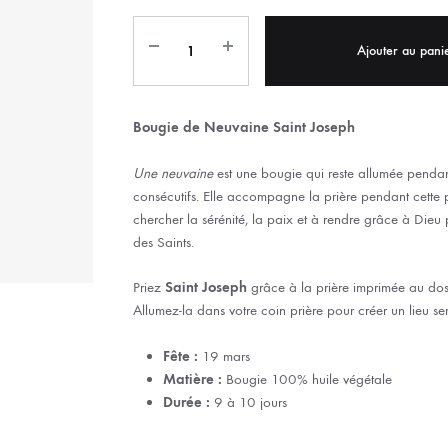
IX RÉGIONALES
🛐 PRIER LES SAINTS
MARIAGE
JONCS
Ajouter au pani
SOUVENIRS DE
BOLES CHRÉTIENS
COLLIER
PELETS
Bougie de Neuvaine Saint Joseph
Une neuvaine
est une bougie qui reste allumée pendan
consécutifs. Elle accompagne la prière pendant cette 
chercher la sérénité, la paix et à rendre grâce à Dieu p
des Saints.
Priez
Saint Joseph
grâce à la prière imprimée au dos
Allumez-la dans votre coin prière pour créer un lieu sere
Fête :
19 mars
Matière :
Bougie 100% huile végétale
Durée :
9 à 10 jours