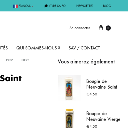
🎓 VIVRE SA FOI
NEWSLETTER
BLOG
FRANÇAIS
▼
Se connecter
0
TÉS
QUI SOMMES-NOUS ?
SAV / CONTACT
Vous aimerez également
PREV
NEXT
PAR MÉTAL
Saint
Bougie de
Neuvaine Saint
ÊME
ARGENT
Expédit + prière
€
4.50
MMUNION
OR
Bougie de
Neuvaine Vierge
FIRMATION
PLAQUÉ OR
Miraculeuse avec
€
4.50