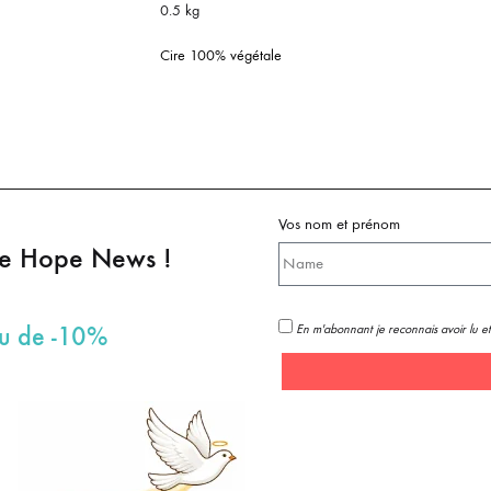
0.5 kg
Cire 100% végétale
Vos nom et prénom
pe Hope News !
En m'abonnant je reconnais avoir lu et
au de -10%