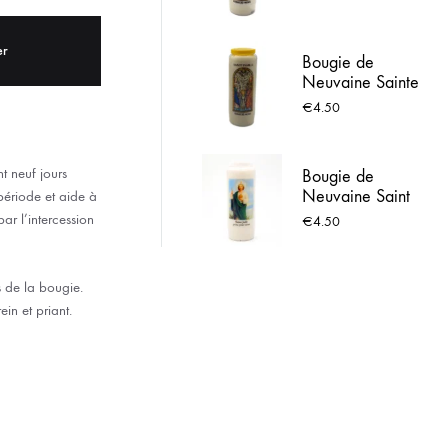
prière
ACIER INOX
er
Bougie de
 LOURDES
Neuvaine Sainte
Famille avec
€
4.50
prière
t neuf jours
Bougie de
Neuvaine Saint
période et aide à
Jude avec prière
ar l’intercession
€
4.50
 de la bougie.
in et priant.