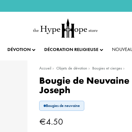
DÉVOTION
DÉCORATION RELIGIEUSE
NOUVEAU
Accueil
Objets de dévotion
Bougies et cierges
IX ET PENDENTIFS
FÊTES ET LITURGIE
COLLECTION IMPÉRIALE
SACREMENTS
Bougie de Neuvaine 
Joseph
AUTRES BIJOUX
DENTIFS
💝 SAINT VALENTIN
CADEAU DE BAPT
Bougies de neuvaine
IX
✝️ PÂQUES ET SEMAINE SAINTE
CADEAU DE CO
BAGUES
€
4.50
CIFIX
NOËL
CADEAU DE CON
BRACELETS