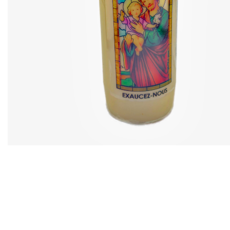
EX-VOTOS ET COEURS SACRÉS
MÉDAILLES JÉSUS
CRO
BOUGIES ET CIERGES
MÉDAILLE SAINTS
SYM
CUSTODES ET PYXIDES
MÉDAILLES ENFANTS
CHA