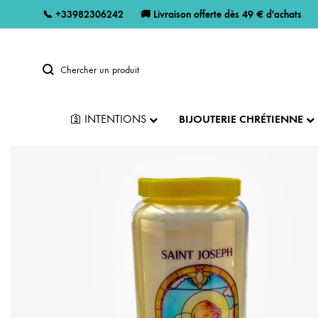
📞
+33982306242
🚚 Livraison offerte dès 49 € d'achats
🛐 INTENTIONS
BIJOUTERIE CHRÉTIENNE
Bijoux Argent
OBJETS DE DEVOTION
MÉDAILLES RELIGIEUSES
CRO
Encens
Chapelets de combat
CHAPELETS
MÉDAILLE DE LOURDES
PEN
Neuvaine
ENCENS
MÉDAILLE MIRACULEUSE
CRO
Bijoux
STATUES RELIGIEUSES
MÉDAILLE VIERGE MARIE
CRU