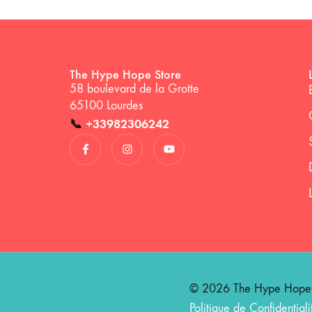
The Hype Hope Store
58 boulevard de la Grotte
65100 Lourdes
📞
+33982306242
© 2026 The Hype Hope St
Politique de Confidentiali