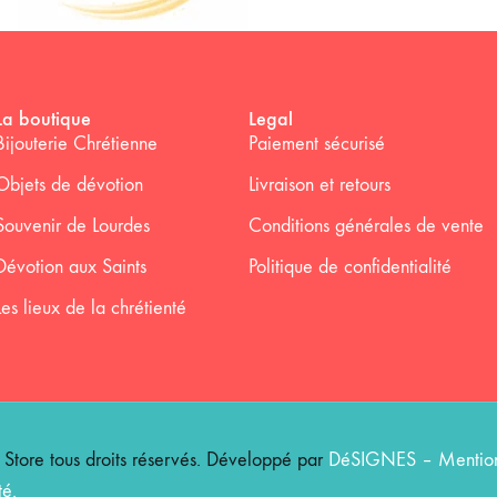
La boutique
Legal
Bijouterie Chrétienne
Paiement sécurisé
Objets de dévotion
Livraison et retours
Souvenir de Lourdes
Conditions générales de vente
Dévotion aux Saints
Politique de confidentialité
Les lieux de la chrétienté
ore tous droits réservés. Développé par
DéSIGNES
–
Mention
té
.