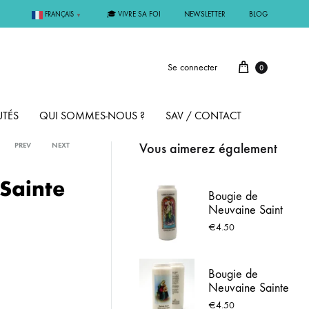
🎓 VIVRE SA FOI
NEWSLETTER
BLOG
FRANÇAIS
▼
Se connecter
0
TÉS
QUI SOMMES-NOUS ?
SAV / CONTACT
Vous aimerez également
PREV
NEXT
PAR MÉTAL
Sainte
Bougie de
Neuvaine Saint
ÊME
ARGENT
Raphaël avec
€
4.50
prière
MMUNION
OR
Bougie de
Neuvaine Sainte
FIRMATION
PLAQUÉ OR
Anne
€
4.50