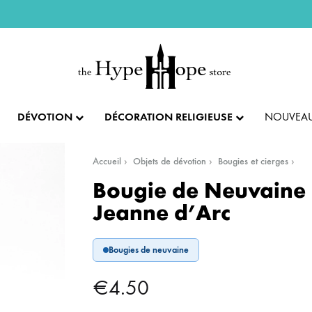
DÉVOTION
DÉCORATION RELIGIEUSE
NOUVEAU
Accueil
Objets de dévotion
Bougies et cierges
IX ET PENDENTIFS
FÊTES ET LITURGIE
COLLECTION IMPÉRIALE
SACREMENTS
Bougie de Neuvaine 
Jeanne d’Arc
AUTRES BIJOUX
DENTIFS
💝 SAINT VALENTIN
CADEAU DE BAPT
Bougies de neuvaine
IX
✝️ PÂQUES ET SEMAINE SAINTE
CADEAU DE CO
BAGUES
€
4.50
CIFIX
NOËL
CADEAU DE CON
BRACELETS