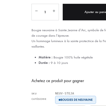
IX RÉGIONALES
🛐 PRIER LES SAINTS
MARIAGE
JONCS
Ajouter au pani
SOUVENIRS DE
BOLES CHRÉTIENS
COLLIER
PELETS
Bougie neuvaine à Sainte Jeanne d’Arc, symbole de for
de courage dans l’épreuve.
Un hommage lumineux à la sainte protectrice de la Fr
vaillantes.
Matière :
Bougie 100% huile végétale
Durée :
9 à 10 jours
Achetez ce produit pour gagner
NEUV-STEJA
SKU
CATÉGORIE
BOUGIES DE NEUVAINE