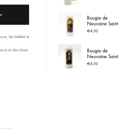
ACIER INOX
er
Bougie de
 LOURDES
Neuvaine Saint
Benoit avec prière
€
4.50
ce, de fidélité et
ance et des âmes
Bougie de
Neuvaine Saint
Georges
€
4.50