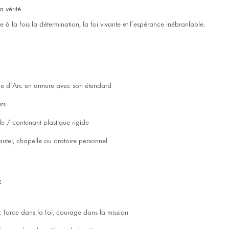
 vérité.
 à la fois la détermination, la foi vivante et l’espérance inébranlable.
ne d’Arc en armure avec son étendard
rs
le / contenant plastique rigide
r, autel, chapelle ou oratoire personnel
:
: force dans la foi, courage dans la mission