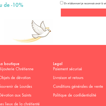
En m'abonnant je reconnais avoir lu et
au de -10%
La boutique
Legal
Bijouterie Chrétienne
Paiement sécurisé
Objets de dévotion
Livraison et retours
Souvenir de Lourdes
Conditions générales de vente
Dévotion aux Saints
Politique de confidentialité
Les lieux de la chrétienté