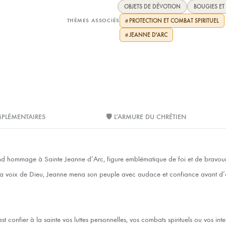
OBJETS DE DÉVOTION
BOUGIES ET
THÈMES ASSOCIÉS
PROTECTION ET COMBAT SPIRITUEL
#
JEANNE D'ARC
#
PLÉMENTAIRES
🛡️ L’ARMURE DU CHRÉTIEN
nd hommage à Sainte Jeanne d’Arc, figure emblématique de foi et de bravour
a voix de Dieu, Jeanne mena son peuple avec audace et confiance avant d’of
st confier à la sainte vos luttes personnelles, vos combats spirituels ou vos int