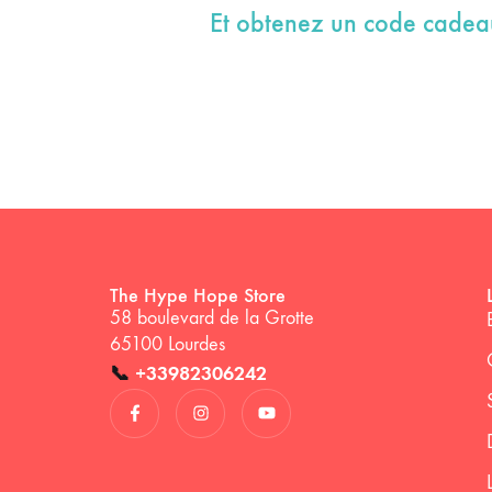
Et obtenez un code cade
The Hype Hope Store
58 boulevard de la Grotte
65100 Lourdes
📞
+33982306242