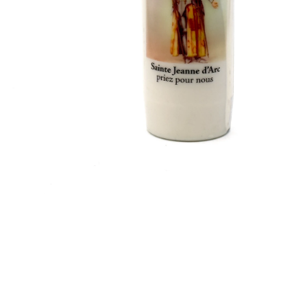
EX-VOTOS ET COEURS SACRÉS
MÉDAILLES JÉSUS
CRO
BOUGIES ET CIERGES
MÉDAILLE SAINTS
SYM
CUSTODES ET PYXIDES
MÉDAILLES ENFANTS
CHA