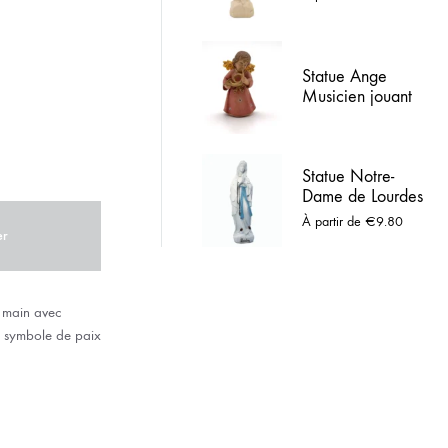
bois – Finition
ACIER INOX
naturelle
 LOURDES
Statue Ange
Musicien jouant
du Cor en Bois
peint
Statue Notre-
Dame de Lourdes
en résine blanche
À partir de
€
9.80
– De 10 cm à 1 m
er
a main avec
, symbole de paix