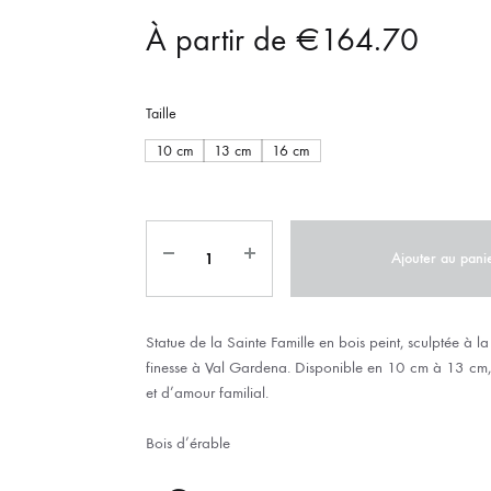
IX RÉGIONALES
🛐 PRIER LES SAINTS
MARIAGE
À partir de
JONCS
€
164.70
SOUVENIRS DE
BOLES CHRÉTIENS
COLLIER
Taille
PELETS
10 cm
13 cm
16 cm
Ajouter au pani
Statue de la Sainte Famille en bois peint, sculptée à l
finesse à Val Gardena. Disponible en 10 cm à 13 cm
et d’amour familial.
Bois d’érable