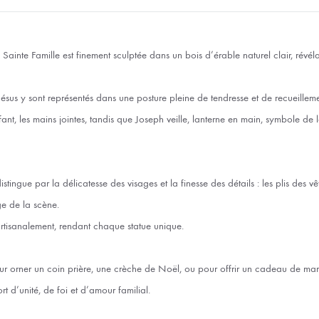
 Sainte Famille est finement sculptée dans un bois d’érable naturel clair, révél
Jésus y sont représentés dans une posture pleine de tendresse et de recueilleme
ant, les mains jointes, tandis que Joseph veille, lanterne en main, symbole de l
istingue par la délicatesse des visages et la finesse des détails : les plis des vê
ge de la scène.
artisanalement, rendant chaque statue unique.
ur orner un coin prière, une crèche de Noël, ou pour offrir un cadeau de m
t d’unité, de foi et d’amour familial.