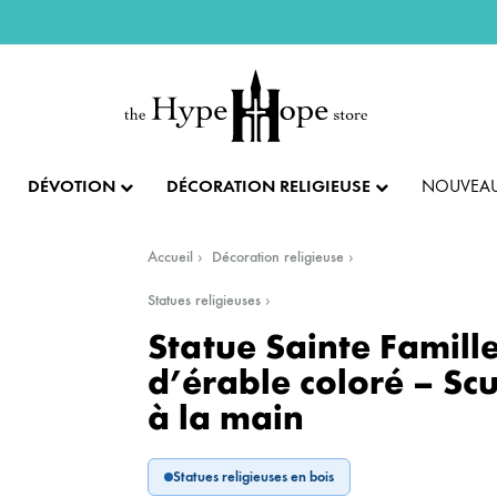
DÉVOTION
DÉCORATION RELIGIEUSE
NOUVEAU
Accueil
Décoration religieuse
IX ET PENDENTIFS
FÊTES ET LITURGIE
COLLECTION IMPÉRIALE
SACREMENTS
Statues religieuses
Statue Sainte Famille
AUTRES BIJOUX
DENTIFS
💝 SAINT VALENTIN
CADEAU DE BAPT
d’érable coloré – Sc
à la main
IX
✝️ PÂQUES ET SEMAINE SAINTE
CADEAU DE CO
BAGUES
CIFIX
NOËL
CADEAU DE CON
BRACELETS
Statues religieuses en bois