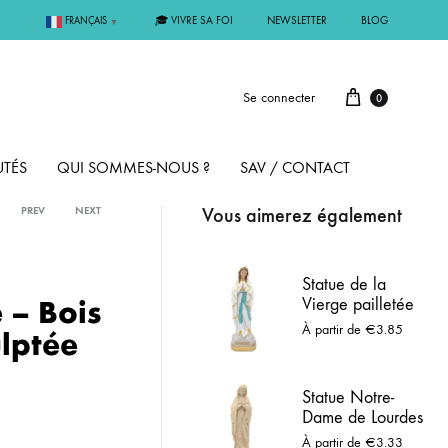
🎓 VIVRE SA FOI
NEWSLETTER
BLOG
FRANÇAIS
▼
Se connecter
0
TÉS
QUI SOMMES-NOUS ?
SAV / CONTACT
Vous aimerez également
PREV
NEXT
PAR MÉTAL
Statue de la
 – Bois
Vierge pailletée
ÊME
ARGENT
À partir de
€
3.85
ulptée
MMUNION
OR
Statue Notre-
Dame de Lourdes
FIRMATION
PLAQUÉ OR
– Résine imitation
À partir de
€
3.33