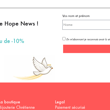
Vos nom et prénom
pe Hope News !
En m'abonnant je reconnais avoir lu et
au de -10%
La boutique
Legal
Bijouterie Chrétienne
Paiement sécurisé