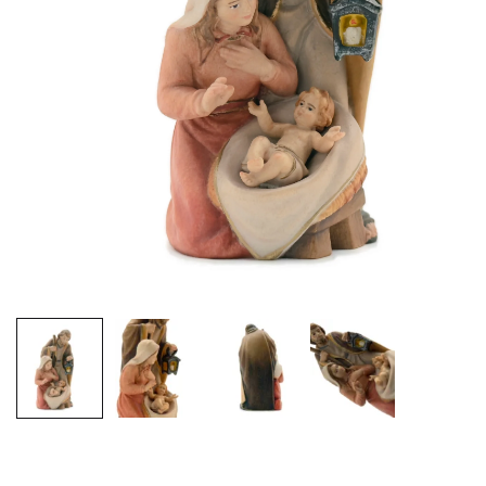
EX-VOTOS ET COEURS SACRÉS
MÉDAILLES JÉSUS
CRO
BOUGIES ET CIERGES
MÉDAILLE SAINTS
SYM
CUSTODES ET PYXIDES
MÉDAILLES ENFANTS
CHA