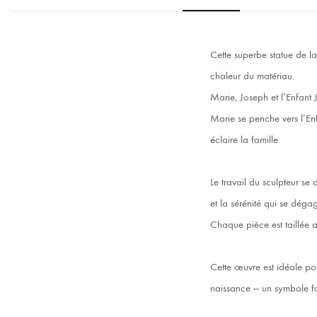
Cette superbe statue de la
chaleur du matériau.
Marie, Joseph et l’Enfant 
Marie se penche vers l’Enf
éclaire la famille.
Le travail du sculpteur se d
et la sérénité qui se déga
Chaque pièce est taillée 
Cette œuvre est idéale po
naissance — un symbole for