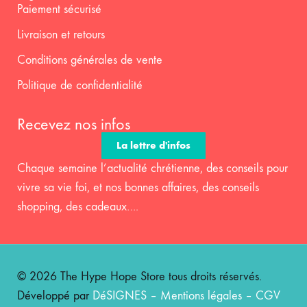
Paiement sécurisé
Livraison et retours
Conditions générales de vente
Politique de confidentialité
Recevez nos infos
La lettre d'infos
Chaque semaine l’actualité chrétienne, des conseils pour
vivre sa vie foi, et nos bonnes affaires, des conseils
shopping, des cadeaux….
© 2026 The Hype Hope Store tous droits réservés.
Développé par
DéSIGNES
–
Mentions légales
–
CGV